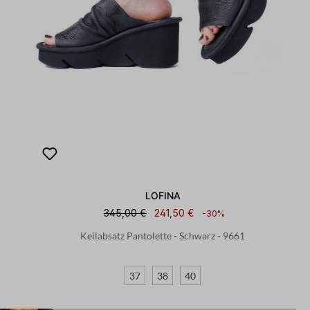
LOFINA
345,00 €
241,50 €
-30%
Keilabsatz Pantolette - Schwarz - 9661
37
38
40