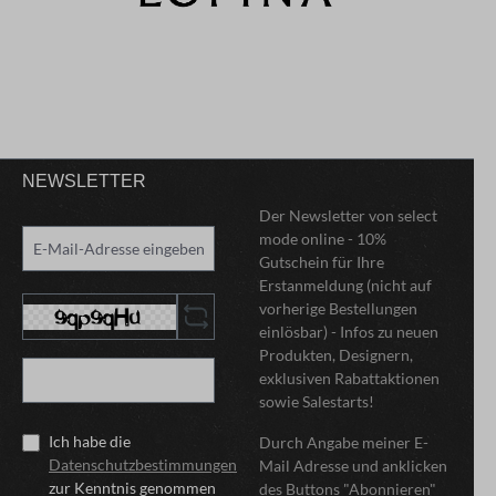
NEWSLETTER
Der Newsletter von select
mode online - 10%
Gutschein für Ihre
Erstanmeldung (nicht auf
vorherige Bestellungen
einlösbar) - Infos zu neuen
Produkten, Designern,
exklusiven Rabattaktionen
sowie Salestarts!
Ich habe die
Durch Angabe meiner E-
Datenschutzbestimmungen
Mail Adresse und anklicken
zur Kenntnis genommen
des Buttons "Abonnieren"