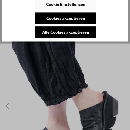
Cookie Einstellungen
Cookies akzeptieren
SALE PRODUKTE
Alle Cookies akzeptieren
Produktgalerie überspringen
SALE