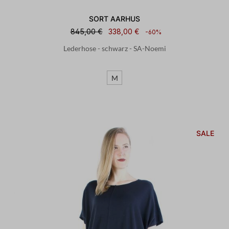
SORT AARHUS
845,00 €
338,00 €
-60%
Lederhose - schwarz - SA-Noemi
M
SALE