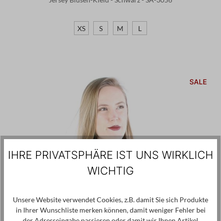
XS
S
M
L
SALE
IHRE PRIVATSPHÄRE IST UNS WIRKLICH
WICHTIG
Unsere Website verwendet Cookies, z.B. damit Sie sich Produkte
in Ihrer Wunschliste merken können, damit weniger Fehler bei
der Adresseingabe passieren oder damit wir Ihnen Artikel