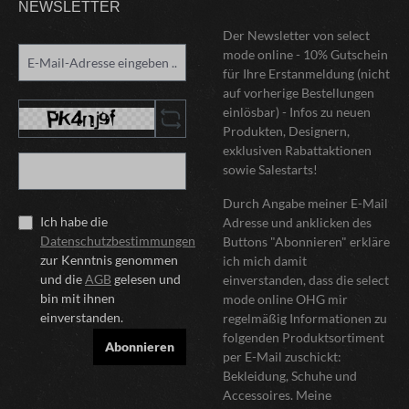
NEWSLETTER
Der Newsletter von select
mode online - 10% Gutschein
für Ihre Erstanmeldung (nicht
auf vorherige Bestellungen
einlösbar) - Infos zu neuen
Produkten, Designern,
exklusiven Rabattaktionen
sowie Salestarts!
Durch Angabe meiner E-Mail
Ich habe die
Adresse und anklicken des
Datenschutzbestimmungen
Buttons "Abonnieren" erkläre
zur Kenntnis genommen
ich mich damit
und die
AGB
gelesen und
einverstanden, dass die select
bin mit ihnen
mode online OHG mir
einverstanden.
regelmäßig Informationen zu
folgenden Produktsortiment
Abonnieren
per E-Mail zuschickt:
Bekleidung, Schuhe und
Accessoires. Meine