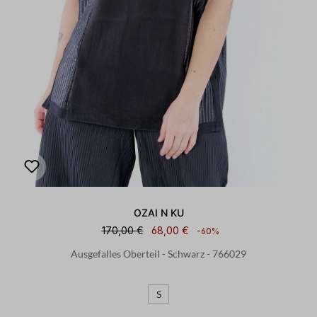
OZAI N KU
170,00 €
68,00 €
-60%
Ausgefalles Oberteil - Schwarz - 766029
S