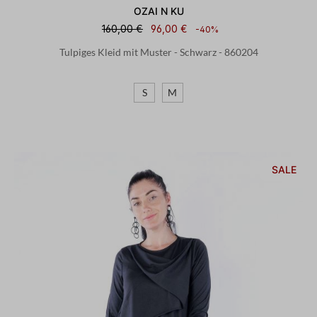
OZAI N KU
160,00 €
96,00 €
-40%
Tulpiges Kleid mit Muster - Schwarz - 860204
S
M
SALE