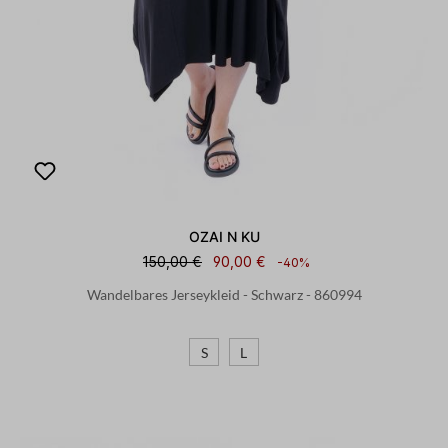
OZAI N KU
150,00 €
90,00 €
-40%
Wandelbares Jerseykleid - Schwarz - 860994
S
L