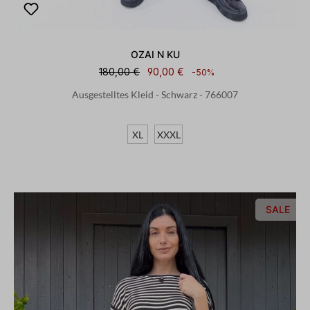
OZAI N KU
180,00 €
90,00 €
-50%
Ausgestelltes Kleid - Schwarz - 766007
XL
XXXL
SALE