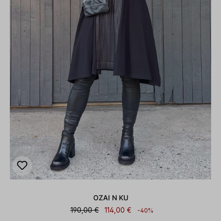
OZAI N KU
190,00 €
114,00 €
-40%