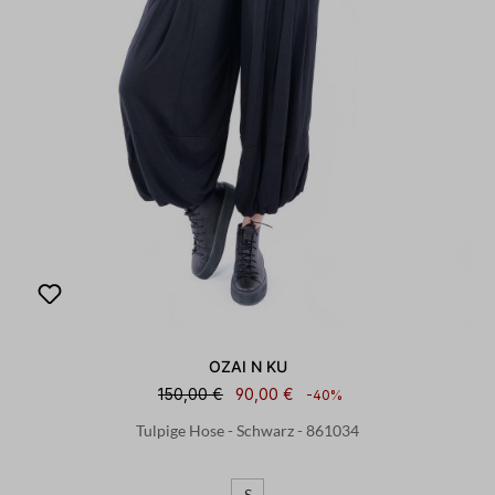
OZAI N KU
150,00 €
90,00 €
-40%
Tulpige Hose - Schwarz - 861034
S