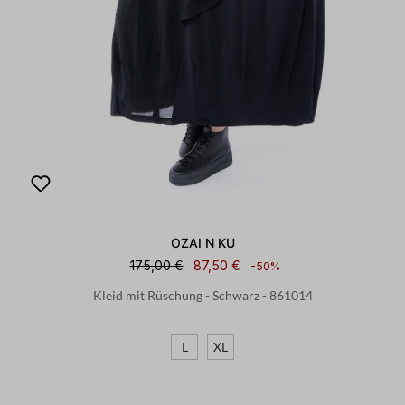
OZAI N KU
175,00 €
87,50 €
-50%
Kleid mit Rüschung - Schwarz - 861014
L
XL