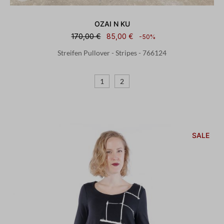
OZAI N KU
170,00 €
85,00 €
-50%
Streifen Pullover - Stripes - 766124
1
2
SALE