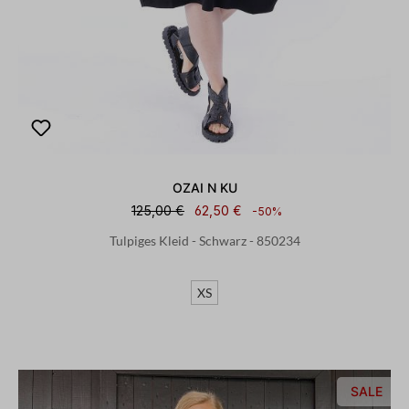
OZAI N KU
125,00 €
62,50 €
-50%
Tulpiges Kleid - Schwarz - 850234
XS
SALE