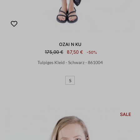
OZAI N KU
175,00 €
87,50 €
-50%
Tulpiges Kleid - Schwarz - 861004
S
SALE