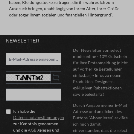
haben, Kleidungsstücke zu tragen, die ihr wahres Ich zum
Ausdruck bringen, unabhängig von ihrem Alter, ihrer Größe
oder sogar ihrem sozialen und finanziellen Hintergrund“.
NEWSLETTER
Der Newsletter von select
mode online - 10% Gutschein
für Ihre Erstanmeldung (nicht
auf vorherige Bestellungen
einlösbar) - Infos zu neuen
Produkten, Designern,
exklusiven Rabattaktionen
sowie Salestarts!
Durch Angabe meiner E-Mail
Ich habe die
Adresse und anklicken des
Datenschutzbestimmungen
Buttons "Abonnieren" erkläre
zur Kenntnis genommen
ich mich damit
und die
AGB
gelesen und
einverstanden, dass die select