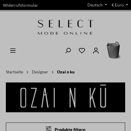
Deutsch
€
Euro
Widerrufsformular
alt springen
Startseite
Designer
Ozai n ku
Produkte filtern