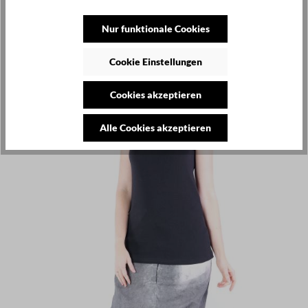
Produktgalerie überspringen
Kunden haben sich ebenfalls angesehen
Nur funktionale Cookies
SALE
Cookie Einstellungen
Cookies akzeptieren
Alle Cookies akzeptieren