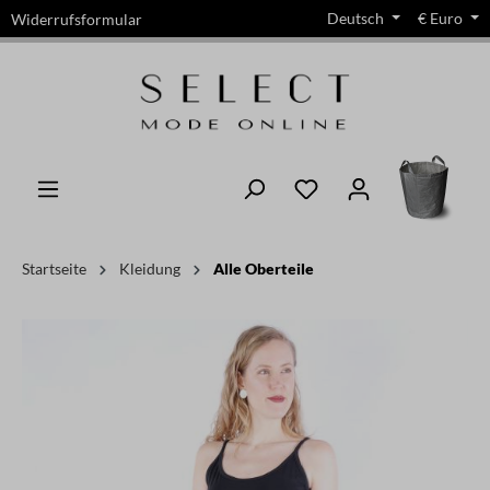
Deutsch
€
Euro
Widerrufsformular
alt springen
Startseite
Kleidung
Alle Oberteile
Bildergalerie überspringen