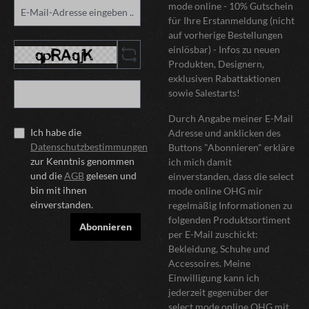
mode online - 10% Gutschein
für Ihre Erstanmeldung (nicht
auf vorherige Bestellungen
einlösbar) - Infos zu neuen
Produkten, Designern,
exklusiven Rabattaktionen
sowie Salestarts!
Durch Angabe meiner E-Mail
Ich habe die
Adresse und anklicken des
Datenschutzbestimmungen
Buttons "Abonnieren" erkläre
zur Kenntnis genommen
ich mich damit
und die
AGB
gelesen und
einverstanden, dass die select
bin mit ihnen
mode online OHG mir
einverstanden.
regelmäßig Informationen zu
folgenden Produktsortiment
Abonnieren
per E-Mail zuschickt:
Bekleidung, Schuhe und
Accessoires. Meine
Einwilligung kann ich
jederzeit gegenüber der
select mode online OHG mit