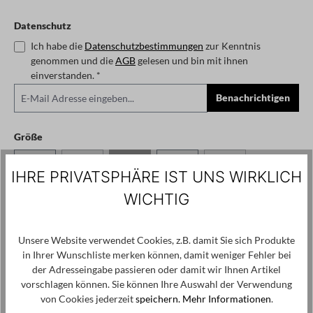
Datenschutz
Ich habe die
Datenschutzbestimmungen
zur Kenntnis
genommen und die
AGB
gelesen und bin mit ihnen
einverstanden. *
Benachrichtigen
auswählen
Größe
XS
S
M
L
XL
(Diese Option ist zurzeit nicht verfügbar.)
(Diese Option ist zurzeit nicht verfügbar.)
(Diese Option ist zurzeit
IHRE PRIVATSPHÄRE IST UNS WIRKLICH
Zum Merkzettel hinzufügen
WICHTIG
Produktnummer / -name:
1253340805 - black - M
Unsere Website verwendet Cookies, z.B. damit Sie sich Produkte
in Ihrer Wunschliste merken können, damit weniger Fehler bei
Angaben zum Hersteller:
der Adresseingabe passieren oder damit wir Ihnen Artikel
studiorundholz gmbh, hötenweg 4, 47669 wachtendonk,
vorschlagen können. Sie können Ihre Auswahl der Verwendung
info@studiorundholz.de
von Cookies jederzeit
speichern.
Mehr Informationen
.