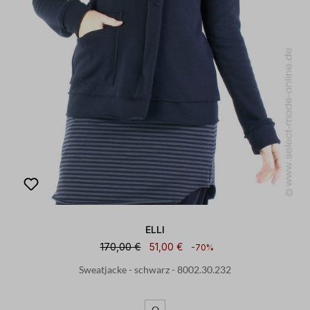
ELLI
170,00 €
51,00 €
-70%
Sweatjacke - schwarz - 8002.30.232
O