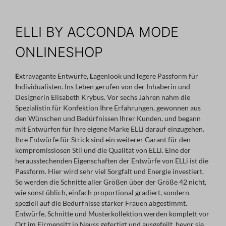
ELLI BY ACCONDA MODE
ONLINESHOP
E
xtravagante Entwürfe,
L
agenlook und
l
egere Passform für
I
ndividualisten. Ins Leben gerufen von der Inhaberin und
Designerin Elisabeth Krybus. Vor sechs Jahren nahm die
Spezialistin für Konfektion Ihre Erfahrungen, gewonnen aus
den Wünschen und Bedürfnissen Ihrer Kunden, und begann
mit Entwürfen für Ihre eigene Marke ELLi darauf einzugehen.
Ihre Entwürfe für Strick sind ein weiterer Garant für den
kompromisslosen Stil und die Qualität von ELLi. Eine der
herausstechenden Eigenschaften der Entwürfe von ELLi ist die
Passform. Hier wird sehr viel Sorgfalt und Energie investiert.
So werden die Schnitte aller Größen über der Größe 42 nicht,
wie sonst üblich, einfach proportional gradiert, sondern
speziell auf die Bedürfnisse starker Frauen abgestimmt.
Entwürfe, Schnitte und Musterkollektion werden komplett vor
Ort im Firmensitz in Neuss gefertigt und ausgefeilt, bevor sie