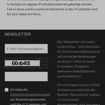
in Serbien im eigenen Produktionsbetrieb gefertigt werden.
Faire Löhne und Europäische Standards in der Produktion sind
für ELLi dabei ein Muss.
NEWSLETTER
Der Newsletter von select
mode online - 10% Gutschein
für Ihre Erstanmeldung (nicht
auf vorherige Bestellungen
einlösbar) - Infos zu neuen
Produkten, Designern,
exklusiven Rabattaktionen
sowie Salestarts!
Durch Angabe meiner E-Mail
Ich habe die
Adresse und anklicken des
Datenschutzbestimmungen
Buttons "Abonnieren" erkläre
zur Kenntnis genommen
ich mich damit
und die
AGB
gelesen und
einverstanden, dass die select