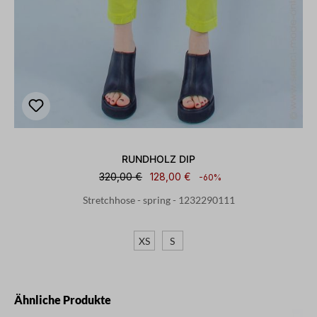
RUNDHOLZ DIP
320,00 €
128,00 €
-60%
Stretchhose - spring - 1232290111
XS
S
Produktgalerie überspringen
Ähnliche Produkte