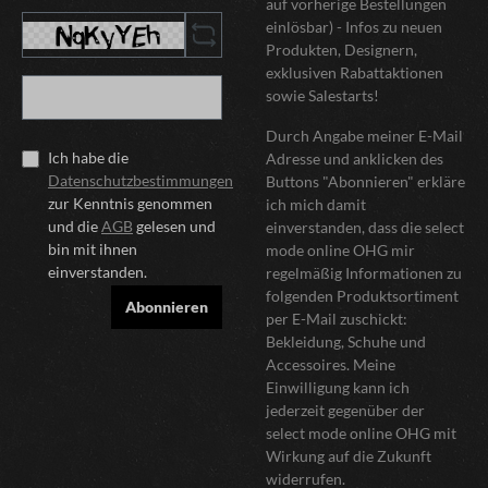
auf vorherige Bestellungen
einlösbar) - Infos zu neuen
Produkten, Designern,
exklusiven Rabattaktionen
sowie Salestarts!
Durch Angabe meiner E-Mail
Ich habe die
Adresse und anklicken des
Datenschutzbestimmungen
Buttons "Abonnieren" erkläre
zur Kenntnis genommen
ich mich damit
und die
AGB
gelesen und
einverstanden, dass die select
bin mit ihnen
mode online OHG mir
einverstanden.
regelmäßig Informationen zu
folgenden Produktsortiment
Abonnieren
per E-Mail zuschickt:
Bekleidung, Schuhe und
Accessoires. Meine
Einwilligung kann ich
jederzeit gegenüber der
select mode online OHG mit
Wirkung auf die Zukunft
widerrufen.