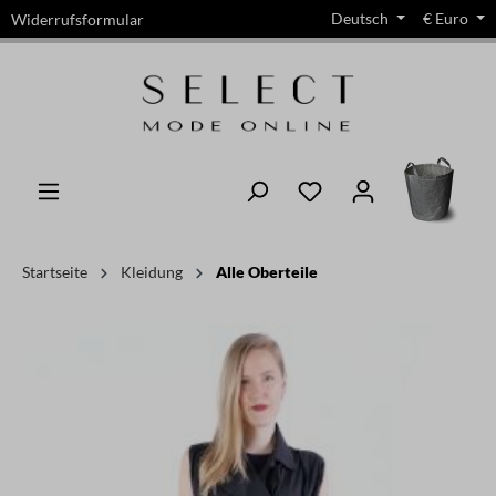
Deutsch
€
Euro
Widerrufsformular
alt springen
Startseite
Kleidung
Alle Oberteile
Bildergalerie überspringen