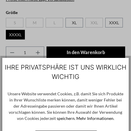
auswählen
Größe
S
M
L
XL
XXL
XXXL
(Diese Option ist zurzeit nicht verfügbar.)
(Diese Option ist zurzeit nicht verfügbar.)
(Diese Option ist zurzeit nicht verfügbar.)
(Diese Option ist zurzeit
XXXXL
Produkt Anzahl: Gib den gewünschten Wert ei
In den Warenkorb
IHRE PRIVATSPHÄRE IST UNS WIRKLICH
Zum Merkzettel hinzufügen
WICHTIG
Produktnummer / -name:
S36-SM125 - Black - XXXXL
Unsere Website verwendet Cookies, z.B. damit Sie sich Produkte
Angaben zum Hersteller:
in Ihrer Wunschliste merken können, damit weniger Fehler bei
Fly srl Via Rimini 49 59100 Prato (PO) -
der Adresseingabe passieren oder damit wir Ihnen Artikel
Italy, info@sanctamuerte.com
vorschlagen können. Sie können Ihre Auswahl der Verwendung
von Cookies jederzeit
speichern.
Mehr Informationen
.
Produktgalerie überspringen
Kunden haben sich ebenfalls angesehen