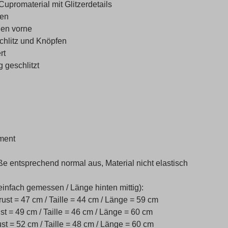
Cupromaterial mit Glitzerdetails
gen
hen vorne
Schlitz und Knöpfen
rt
g geschlitzt
ment
öße entsprechend normal aus, Material nicht elastisch
einfach gemessen / Länge hinten mittig):
ust = 47 cm / Taille = 44 cm / Länge = 59 cm
st = 49 cm / Taille = 46 cm / Länge = 60 cm
st = 52 cm / Taille = 48 cm / Länge = 60 cm