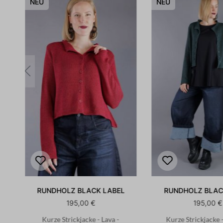
NEU
NEU
RUNDHOLZ BLACK LABEL
RUNDHOLZ BLAC
195,00 €
195,00 €
-
Kurze Strickjacke - Lava -
Kurze Strickjacke -