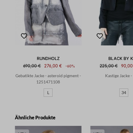
RUNDHOLZ
BLACK BY 
690,00 €
276,00 €
225,00 €
90,00
-60%
k-
Gebatikte Jacke - asteroid pigment -
Kastige Jacke -
1251471108
L
34
Produktgalerie überspringen
Ähnliche Produkte