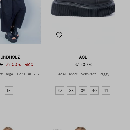
RUNDHOLZ
AGL
 €
72,00 €
375,00 €
-60%
rt - alge - 1231140502
Leder Boots - Schwarz - Viggy
K
M
37
38
39
40
41