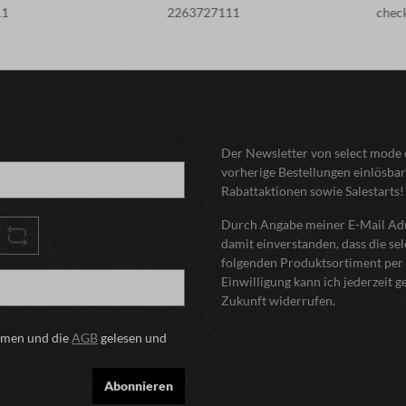
11
2263727111
chec
Der Newsletter von select mode o
vorherige Bestellungen einlösbar
Rabattaktionen sowie Salestarts!
Durch Angabe meiner E-Mail Adre
damit einverstanden, dass die s
folgenden Produktsortiment per 
Einwilligung kann ich jederzeit 
Zukunft widerrufen.
mmen und die
AGB
gelesen und
Abonnieren