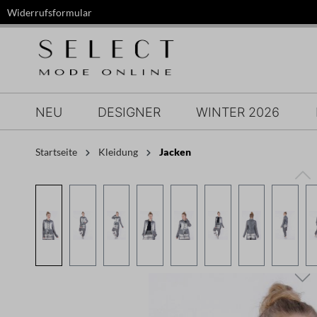
Widerrufsformular
springen
Zur Hauptnavigation springen
NEU
DESIGNER
WINTER 2026
Startseite
Kleidung
Jacken
Bildergalerie überspringen