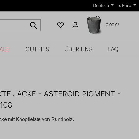
Deutsch
€
Euro
0,00 €*
ALE
OUTFITS
ÜBER UNS
FAQ
KTE JACKE - ASTEROID PIGMENT -
1108
cke mit Knopfleiste von Rundholz.