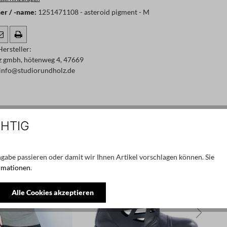
r / -name:
1251471108 - asteroid pigment - M
ersteller:
z gmbh, hötenweg 4, 47669
info@studiorundholz.de
CHTIG
SALE
gabe passieren oder damit wir Ihnen Artikel vorschlagen können. Sie
rmationen
.
Alle Cookies akzeptieren