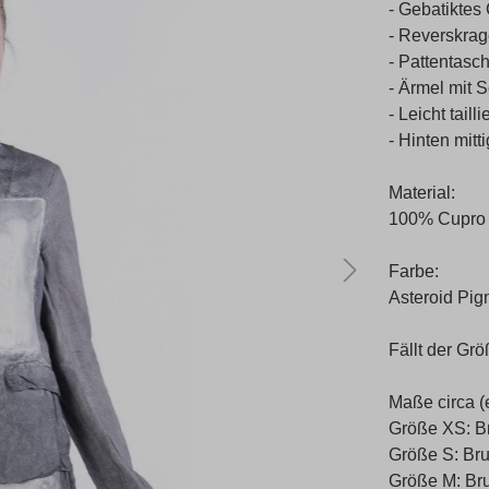
- Gebatiktes 
- Reverskra
- Pattentasc
- Ärmel mit 
- Leicht taillie
- Hinten mitti
Material:
100% Cupro
Farbe:
Asteroid Pig
Fällt der Gr
Maße circa (
Größe XS: Br
Größe S: Bru
Größe M: Bru