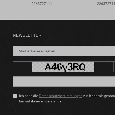
2263727111
22637271
NEWSLETTER
Ich habe die
Datenschutzbestimmungen
zur Kenntnis geno
bin mit ihnen einverstanden.