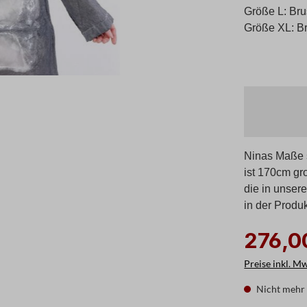
Größe L: Bru
Größe XL: Br
Ninas Maße s
ist 170cm gr
die in unser
in der Produ
276,0
Preise inkl. M
Nicht mehr 