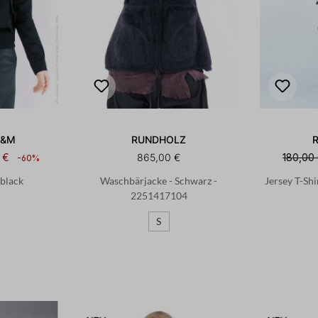
K&M
RUNDHOLZ
 €
865,00 €
180,00
-60%
 black
Waschbärjacke - Schwarz -
Jersey T-Shi
2251417104
S