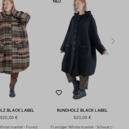
NEU
N
LZ BLACK LABEL
RUNDHOLZ BLACK LABEL
520,00 €
520,00 €
Wintermantel - Forest
Fransiger Wintermantel - Schwarz -
Fr