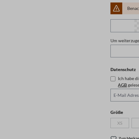
Benach
Um weiterzugeh
Datenschutz
Ich habe d
AGB
auswäh
Größe
XS
(Diese Optio
Zum Merkzet