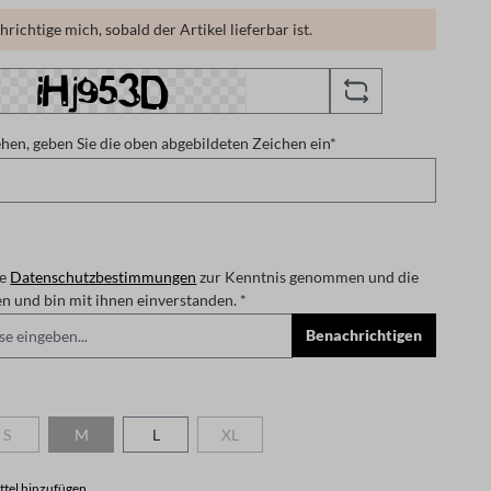
richtige mich, sobald der Artikel lieferbar ist.
en, geben Sie die oben abgebildeten Zeichen ein*
ie
Datenschutzbestimmungen
zur Kenntnis genommen und die
gelesen und bin mit ihnen einverstanden. *
Benachrichtigen
len
S
M
L
XL
n ist zurzeit nicht verfügbar.)
(Diese Option ist zurzeit nicht verfügbar.)
(Diese Option ist zurzeit nicht verfügbar.)
(Diese Option ist zurzeit nicht verfügbar.)
tel hinzufügen