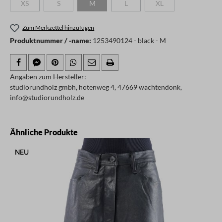
XS
S
M
L
XL
(Diese Option ist zurzeit nicht verfügbar.)
(Diese Option ist zurzeit nicht verfügbar.)
(Diese Option ist zurzeit nicht verfügbar.)
(Diese Option ist zurzeit nicht verfügb
(Diese Option ist zurzeit
Zum Merkzettel hinzufügen
Produktnummer / -name:
1253490124 - black - M
Angaben zum Hersteller:
studiorundholz gmbh, hötenweg 4, 47669 wachtendonk,
info@studiorundholz.de
Produktgalerie überspringen
Ähnliche Produkte
NEU