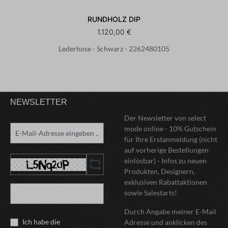
RUNDHOLZ DIP
1.120,00 €
Lederhose - Schwarz - 2262480105
NEWSLETTER
Der Newsletter von select
mode online - 10% Gutschein
für Ihre Erstanmeldung (nicht
auf vorherige Bestellungen
einlösbar) - Infos zu neuen
Produkten, Designern,
exklusiven Rabattaktionen
sowie Salestarts!
Durch Angabe meiner E-Mail
Ich habe die
Adresse und anklicken des