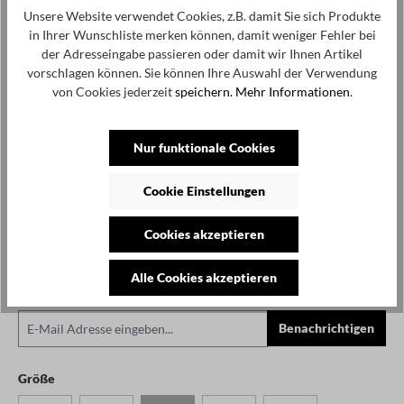
Nicht mehr verfügbar
Unsere Website verwendet Cookies, z.B. damit Sie sich Produkte
in Ihrer Wunschliste merken können, damit weniger Fehler bei
der Adresseingabe passieren oder damit wir Ihnen Artikel
Benachrichtige mich, sobald der Artikel lieferbar ist.
vorschlagen können. Sie können Ihre Auswahl der Verwendung
von Cookies jederzeit
speichern.
Mehr Informationen
.
Nur funktionale Cookies
Um weiterzugehen, geben Sie die oben abgebildeten Zeichen ein*
Cookie Einstellungen
Cookies akzeptieren
Datenschutz
Ich habe die
Datenschutzbestimmungen
zur Kenntnis
Alle Cookies akzeptieren
genommen und die
AGB
gelesen und bin mit ihnen
einverstanden. *
Benachrichtigen
auswählen
Größe