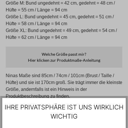
Größe M: Bund ungedehnt = 42 cm, gedehnt = 48 cm /
Hüfte = 55 cm / Länge = 94 cm
Größe L: Bund ungedehnt = 45 cm, gedehnt = 51 cm /
Hüfte = 58 cm / Länge = 94 cm
Größe XL: Bund ungedehnt = 49 cm, gedehnt = 54 cm /
Hüfte = 62 cm / Länge = 94 cm
Welche Größe passt mir?
Hier klicken zur Produktmaße-Anleitung
Ninas Maße sind 85cm / 74cm / 101cm (Brust / Taille /
Hüfte) und sie ist 170cm groß. Sie trägt immer die kleinste
Größe, andernfalls ist ein Hinweis in der
Produktbeschreibung zu finden.
IHRE PRIVATSPHÄRE IST UNS WIRKLICH
216,00 €*
360,00 €*
40%
WICHTIG
Preise inkl. MwSt. zzgl. Versandkosten