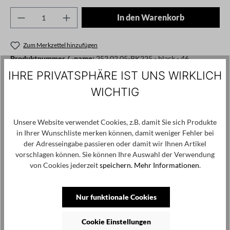
Produkt Anzahl: Gib den gewünschten Wert ei
In den Warenkorb
Zum Merkzettel hinzufügen
Produktnummer / -name:
252.02.05-BK225 - black - 46
IHRE PRIVATSPHÄRE IST UNS WIRKLICH
WICHTIG
Angaben zum Hersteller: BLACK by K&M, Sint Jacobsstraat 25,
8911 HS Leeuwarden, info@blackbykenm.com
Unsere Website verwendet Cookies, z.B. damit Sie sich Produkte
in Ihrer Wunschliste merken können, damit weniger Fehler bei
Produktgalerie überspringen
Kunden haben sich ebenfalls angesehen
der Adresseingabe passieren oder damit wir Ihnen Artikel
vorschlagen können. Sie können Ihre Auswahl der Verwendung
SALE
von Cookies jederzeit
speichern.
Mehr Informationen
.
Nur funktionale Cookies
Cookie Einstellungen