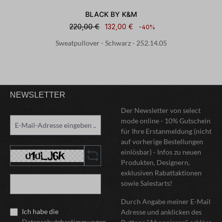
BLACK BY K&M
220,00 €
132,00 €
-40%
Sweatpullover - Schwarz - 252.14.05
NEWSLETTER
Der Newsletter von select
mode online - 10% Gutschein
für Ihre Erstanmeldung (nicht
auf vorherige Bestellungen
einlösbar) - Infos zu neuen
Produkten, Designern,
exklusiven Rabattaktionen
sowie Salestarts!
Durch Angabe meiner E-Mail
Ich habe die
Adresse und anklicken des
Datenschutzbestimmungen