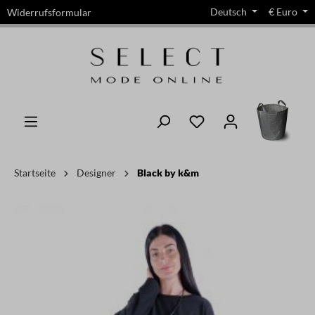
Deutsch
€
Euro
Widerrufsformular
alt springen
Startseite
Designer
Black by k&m
Bildergalerie überspringen