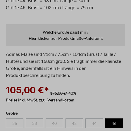
Größe 44: Brust = 98 cm / Länge = 74 cm
Größe 46: Brust = 102 cm / Länge = 75 cm
Welche Größe passt mir?
Hier klicken zur Produktmaße-Anleitung
Adinas Maße sind 91cm / 75cm / 104cm (Brust / Taille /
Hüfte) und sie ist 168cm groß. Sie trägt immer die kleinste
Größe, andernfalls ist ein Hinweis in der
Produktbeschreibung zu finden.
105,00 €*
175,00 €*
40%
Preise inkl. MwSt. zzgl. Versandkosten
auswählen
Größe
36
38
40
42
44
46
(Diese Option ist zurzeit nicht verfügbar.)
(Diese Option ist zurzeit nicht verfügbar.)
(Diese Option ist zurzeit nicht verfügbar.)
(Diese Option ist zurzeit nicht verfügb
(Diese Option ist zurzeit