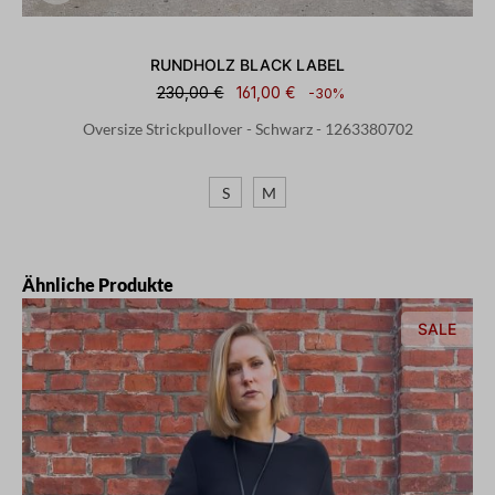
RUNDHOLZ BLACK LABEL
230,00 €
161,00 €
-30%
Oversize Strickpullover - Schwarz - 1263380702
S
M
Produktgalerie überspringen
Ähnliche Produkte
SALE