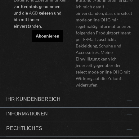
Buttons "Abonnieren" erkläre
zur Kenntnis genommen
ich mich damit
und die
AGB
gelesen und
einverstanden, dass die select
bin mit ihnen
mode online OHG mir
einverstanden.
regelmäßig Informationen zu
folgenden Produktsortiment
Abonnieren
per E-Mail zuschickt:
Bekleidung, Schuhe und
Accessoires. Meine
Einwilligung kann ich
jederzeit gegenüber der
select mode online OHG mit
Wirkung auf die Zukunft
widerrufen.
IHR KUNDENBEREICH
INFORMATIONEN
RECHTLICHES