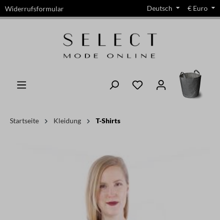
Deutsch
€
Euro
Widerrufsformular
alt springen
Startseite
Kleidung
T-Shirts
Bildergalerie überspringen