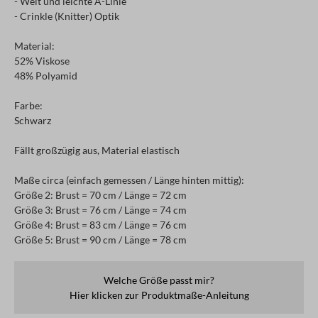
- Weit und leichte A-Linie
- Crinkle (Knitter) Optik
Material:
52% Viskose
48% Polyamid
Farbe:
Schwarz
Fällt großzügig aus, Material elastisch
Maße circa (einfach gemessen / Länge hinten mittig):
Größe 2: Brust = 70 cm / Länge = 72 cm
Größe 3: Brust = 76 cm / Länge = 74 cm
Größe 4: Brust = 83 cm / Länge = 76 cm
Größe 5: Brust = 90 cm / Länge = 78 cm
Welche Größe passt mir?
Hier klicken zur Produktmaße-Anleitung