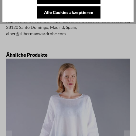
Alle Cookies akzeptieren
Repräsentant in der EU: Alper Zilberman, Callejon de la cuesta 11,
28120 Santo Domingo, Madrid, Spain,
alper@zilbermanwardrobe.com
Produktgalerie überspringen
Ähnliche Produkte