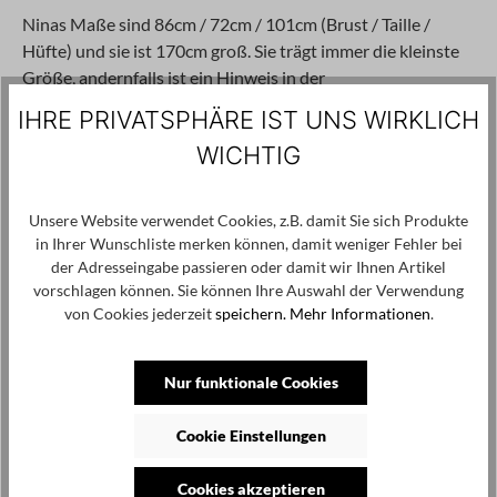
Ninas Maße sind 86cm / 72cm / 101cm (Brust / Taille /
Hüfte) und sie ist 170cm groß. Sie trägt immer die kleinste
Größe, andernfalls ist ein Hinweis in der
Produktbeschreibung zu finden.
IHRE PRIVATSPHÄRE IST UNS WIRKLICH
WICHTIG
72,50 €*
145,00 €*
50%
Unsere Website verwendet Cookies, z.B. damit Sie sich Produkte
Preise inkl. MwSt. zzgl. Versandkosten
in Ihrer Wunschliste merken können, damit weniger Fehler bei
der Adresseingabe passieren oder damit wir Ihnen Artikel
auswählen
Größe
vorschlagen können. Sie können Ihre Auswahl der Verwendung
2
3
4
5
von Cookies jederzeit
speichern.
Mehr Informationen
.
Produkt Anzahl: Gib den gewünschten Wert ei
In den Warenkorb
Nur funktionale Cookies
Cookie Einstellungen
Zum Merkzettel hinzufügen
Produktnummer / -name:
26116 (2611041116) - ZM126 - Black -
Cookies akzeptieren
4