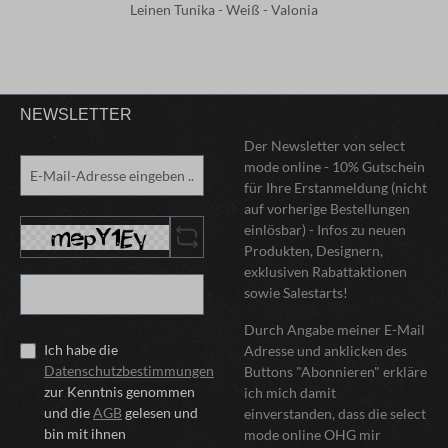
Leinen Tunika - Weiß - Valonia
NEWSLETTER
Der Newsletter von select
mode online - 10% Gutschein
für Ihre Erstanmeldung (nicht
auf vorherige Bestellungen
einlösbar) - Infos zu neuen
Produkten, Designern,
exklusiven Rabattaktionen
sowie Salestarts!
Durch Angabe meiner E-Mail
Ich habe die
Adresse und anklicken des
Datenschutzbestimmungen
Buttons "Abonnieren" erkläre
zur Kenntnis genommen
ich mich damit
und die
AGB
gelesen und
einverstanden, dass die select
bin mit ihnen
mode online OHG mir