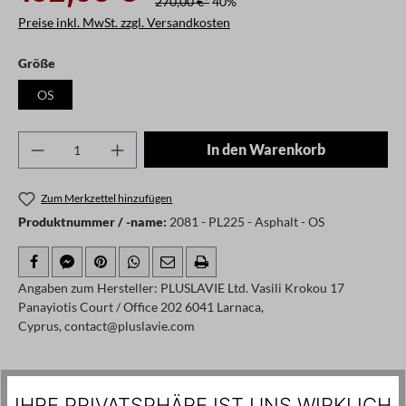
270,00 €*
40%
Preise inkl. MwSt. zzgl. Versandkosten
auswählen
Größe
OS
Produkt Anzahl: Gib den gewünschten Wert ei
In den Warenkorb
Zum Merkzettel hinzufügen
Produktnummer / -name:
2081 - PL225 - Asphalt - OS
Angaben zum Hersteller: PLUSLAVIE Ltd. Vasili Krokou 17
Panayiotis Court / Office 202 6041 Larnaca,
Cyprus, contact@pluslavie.com
Produktgalerie überspringen
Kunden haben sich ebenfalls angesehen
IHRE PRIVATSPHÄRE IST UNS WIRKLICH