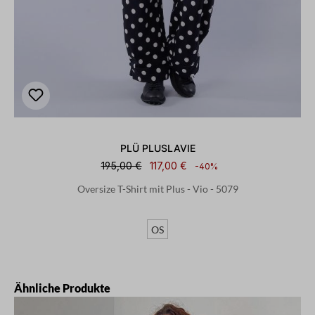
PLÜ PLUSLAVIE
195,00 €
117,00 €
-40%
Oversize T-Shirt mit Plus - Vio - 5079
OS
Produktgalerie überspringen
Ähnliche Produkte