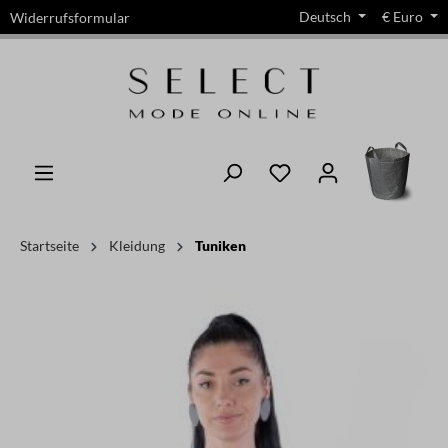
Deutsch
€
Euro
Widerrufsformular
alt springen
Startseite
Kleidung
Tuniken
Bildergalerie überspringen