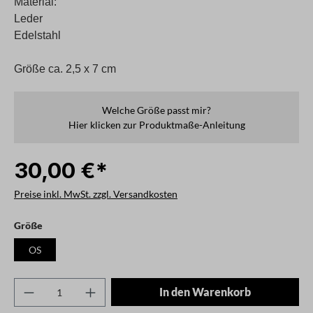
Material:
Leder
Edelstahl
Größe ca. 2,5 x 7 cm
Welche Größe passt mir?
Hier klicken zur Produktmaße-Anleitung
30,00 €*
Preise inkl. MwSt. zzgl. Versandkosten
auswählen
Größe
OS
Produkt Anzahl: Gib den gewünschten Wert ei
In den Warenkorb