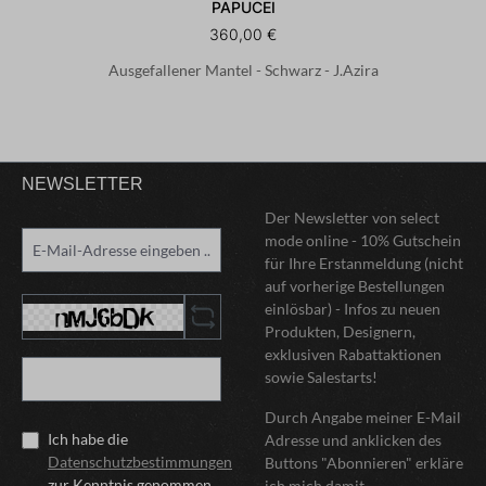
PAPUCEI
360,00 €
Ausgefallener Mantel - Schwarz - J.Azira
NEWSLETTER
Der Newsletter von select
mode online - 10% Gutschein
für Ihre Erstanmeldung (nicht
auf vorherige Bestellungen
einlösbar) - Infos zu neuen
Produkten, Designern,
exklusiven Rabattaktionen
sowie Salestarts!
Durch Angabe meiner E-Mail
Ich habe die
Adresse und anklicken des
Datenschutzbestimmungen
Buttons "Abonnieren" erkläre
zur Kenntnis genommen
ich mich damit