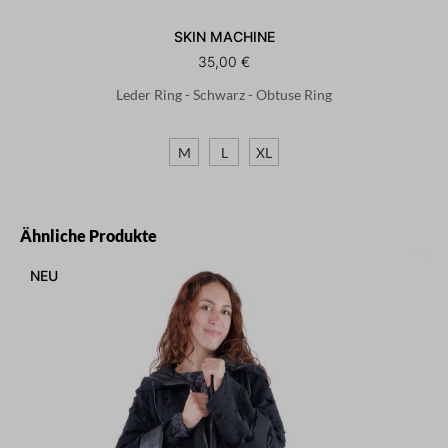
SKIN MACHINE
35,00 €
Leder Ring - Schwarz - Obtuse Ring
M
L
XL
Produktgalerie überspringen
Ähnliche Produkte
NEU