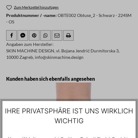
Zum Merkzettel hinzufügen
Produktnummer / -name:
OBTE002 Obtuse_2 - Schwarz - 224SM
- OS
Angaben zum Hersteller:
SKIN MACHINE DESIGN, vl. Bojana Jendrić Durmitorska 3,
10000 Zagreb, info@skinmachine.design
Produktgalerie überspringen
Kunden haben sich ebenfalls angesehen
IHRE PRIVATSPHÄRE IST UNS WIRKLICH
WICHTIG