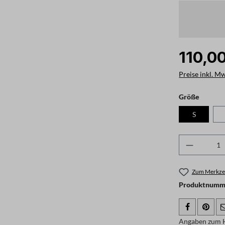
110,0
Preise inkl. M
auswäh
Größe
S
Produkt 
Zum Merkzet
Produktnumme
Angaben zum H