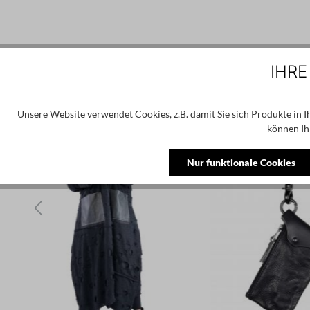
IHRE
Produktgalerie überspringen
Ähnliche Produkte
NEU
NEU
Unsere Website verwendet Cookies, z.B. damit Sie sich Produkte in 
können Ih
Nur funktionale Cookies