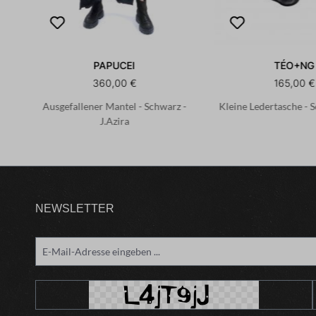
PAPUCEI
TÉO+NG
360,00 €
165,00 €
Ausgefallener Mantel - Schwarz -
Kleine Ledertasche - 
J.Azira
NEWSLETTER