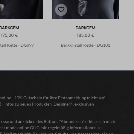
DARKGEM
DARKGEM
175,00 €
185,00 €
tall Kette - DG097
Bergkristall Kette - DG101
nline - 10% Gutschein für Ihre Erstanmeldung (nicht auf
) - Infos zu neuen Produkten, Designern, exklusiven
sse und anklicken des Buttons "Abonnieren" erkläre ich mich
elect mode online OHG mir regelmäßig Informationen zu
E-Mail zuschickt: Bekleidung, Schuhe und Accessoires. Meine