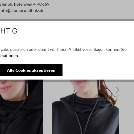
z gmbh, hötenweg 4, 47669
info@studiorundholz.de
CHTIG
NEU
N
gabe passieren oder damit wir Ihnen Artikel vorschlagen können. Sie
rmationen
.
Alle Cookies akzeptieren