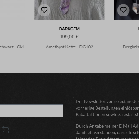
DARKGEM
199,00 €
Schwarz - Oki
Amethyst Kette - DG102
Bergkris
Der Newsletter von select mode o
vorherige Bestellungen einlösbar
Rabattaktionen sowie Salestarts!
Durch Angabe meiner E-Mail Adre
damit einverstanden, dass die s
folgenden Produktsortiment per 