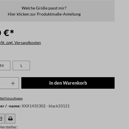
Welche Größe passt mir?
Hier klicken zur Produktmaße-Anleitung
0 €*
wSt. zzgl. Versandkosten
len
M
L
Anzahl: Gib den gewünschten Wert ein oder
In den Warenkorb
tel hinzufügen
r / -name:
XXX1435302 - black33121
ersteller: