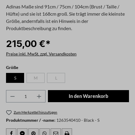
Adinas Maße sind 91cm / 75cm / 104cm (Brust / Taille /
Hüfte) und sie ist 168cm groß. Sie trägt immer die kleinste
Größe, andernfalls ist ein Hinweis in der
Produktbeschreibung zu finden.
215,00 €*
Preise inkl. MwSt. zzgl. Versandkosten
auswählen
Größe
S
M
L
(Diese Option ist zurzeit nicht verfügbar.)
(Diese Option ist zurzeit nicht verfügbar.)
Produkt Anzahl: Gib den gewünschten Wert ei
In den Warenkorb
Zum Merkzettel hinzufügen
Produktnummer / -name:
1263540410 - Black - S