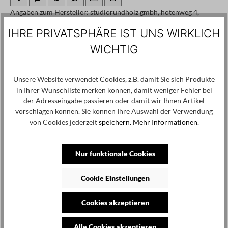
Angaben zum Hersteller: studiorundholz gmbh, hötenweg 4,
47669 wachtendonk, info@studiorundholz.de
IHRE PRIVATSPHÄRE IST UNS WIRKLICH
WICHTIG
Produktgalerie überspringen
Kunden haben sich ebenfalls angesehen
Unsere Website verwendet Cookies, z.B. damit Sie sich Produkte
in Ihrer Wunschliste merken können, damit weniger Fehler bei
der Adresseingabe passieren oder damit wir Ihnen Artikel
vorschlagen können. Sie können Ihre Auswahl der Verwendung
von Cookies jederzeit
speichern.
Mehr Informationen
.
Nur funktionale Cookies
Cookie Einstellungen
Cookies akzeptieren
Alle Cookies akzeptieren