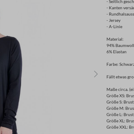
- Seitlich gesch
- Kanten versä
- Rundhalsauss
- Jersey
- A-Linie
Material:
94% Baumwol
6% Elastan
Farbe: Schwar
Fällt etwas gr
Maße circa. (e
Größe XS: Brus
Größe S: Brust
Größe M: Brust
Größe L: Brust
Größe XL: Brus
Größe XXL: Bru