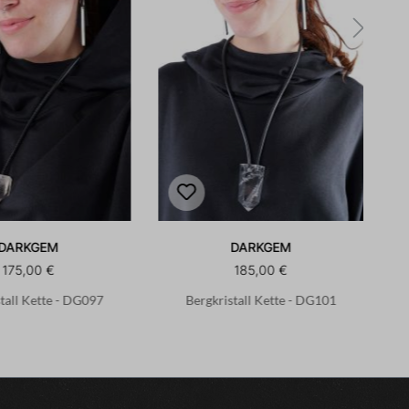
DARKGEM
DARKGEM
175,00 €
185,00 €
tall Kette - DG097
Bergkristall Kette - DG101