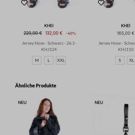
KHEI
KHEI
220,00 €
132,00 €
165,00 €
-40%
ack
Jersey Hose - Schwarz - 26.1-
Jersey Hose - Schwa
KHJ124
KHJ110
M
L
XXL
S
XL
Produktgalerie überspringen
Ähnliche Produkte
NEU
NEU