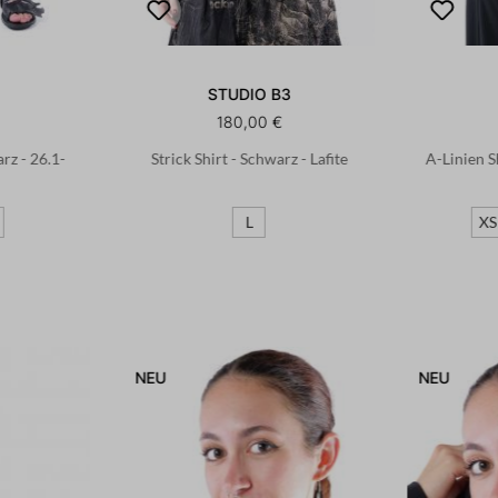
STUDIO B3
180,00 €
rz - 26.1-
Strick Shirt - Schwarz - Lafite
A-Linien S
L
XS
NEU
NEU