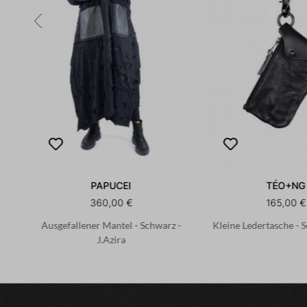
PAPUCEI
TÉO+NG
360,00 €
165,00 €
Ausgefallener Mantel - Schwarz -
Kleine Ledertasche - 
J.Azira