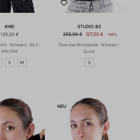
KHEI
STUDIO B3
135,00 €
255,00 €
127,50 €
-50%
hirt - Schwarz - 26.1-
Oversize Strickjacke - Schwarz -
KHJ104
Eccot
S
M
S
NEU
N