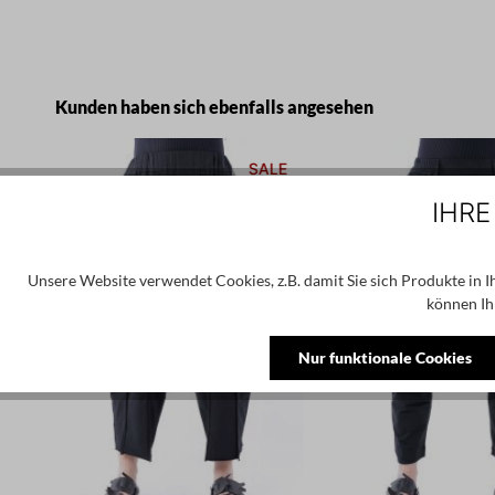
Produktgalerie überspringen
Kunden haben sich ebenfalls angesehen
E
SALE
IHRE
Unsere Website verwendet Cookies, z.B. damit Sie sich Produkte in 
können Ih
Nur funktionale Cookies