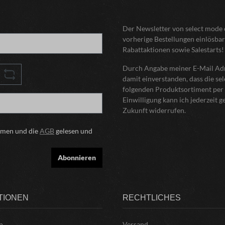
Der Newsletter von select mode o
vorherige Bestellungen einlösbar
Rabattaktionen sowie Salestarts!
Durch Angabe meiner E-Mail Adre
damit einverstanden, dass die s
folgenden Produktsortiment per 
Einwilligung kann ich jederzeit 
Zukunft widerrufen.
mmen und die
AGB
gelesen und
Abonnieren
TIONEN
RECHTLICHES
n
Versand