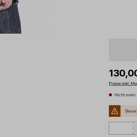
130,0
Preise inkl. M
Nicht mehr 
Benach