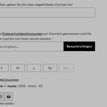
en, geben Sie die oben abgebildeten Zeichen ein*
ie
Datenschutzbestimmungen
zur Kenntnis genommen und die
gelesen und bin mit ihnen einverstanden. *
Benachrichtigen
len
S
M
L
XL
XXL
n ist zurzeit nicht verfügbar.)
(Diese Option ist zurzeit nicht ve
tel hinzufügen
r / -name:
5002 - black - XS
ersteller: