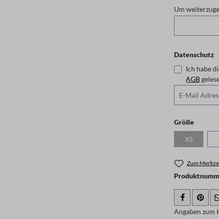
Um weiterzugeh
Datenschutz
Ich habe d
AGB
auswäh
Größe
XS
(Diese Optio
Zum Merkzet
Produktnumme
Angaben zum H