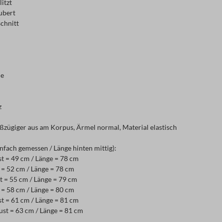
litzt
ubert
chnitt
le
z
oßzügiger aus am Korpus, Ärmel normal, Material elastisch
infach gemessen / Länge hinten mittig):
t = 49 cm / Länge = 78 cm
 = 52 cm / Länge = 78 cm
 = 55 cm / Länge = 79 cm
 = 58 cm / Länge = 80 cm
t = 61 cm / Länge = 81 cm
st = 63 cm / Länge = 81 cm