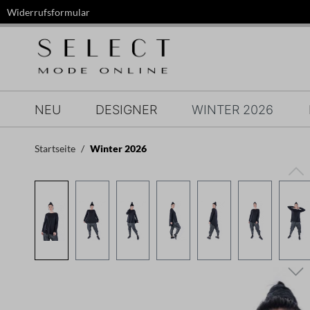
Widerrufsformular
springen
Zur Hauptnavigation springen
NEU
DESIGNER
WINTER 2026
Startseite
Winter 2026
Bildergalerie überspringen