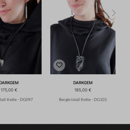
DARKGEM
DARKGEM
175,00 €
185,00 €
tall Kette - DG097
Bergkristall Kette - DG101