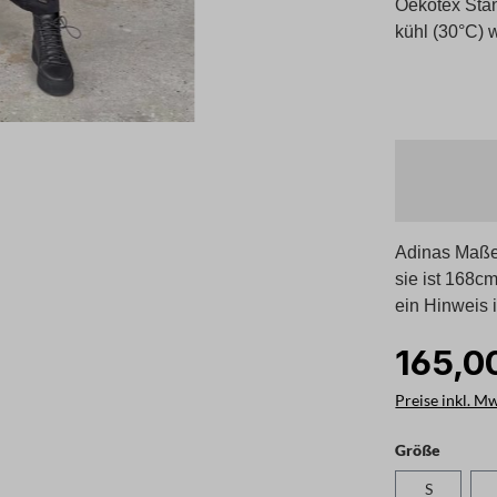
Oekotex Stan
kühl (30°C)
Adinas Maße 
sie ist 168cm
ein Hinweis 
165,0
Preise inkl. M
auswäh
Größe
S