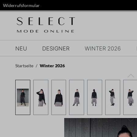
Widerrufsformular
springen
Zur Hauptnavigation springen
NEU
DESIGNER
WINTER 2026
Startseite
Winter 2026
Bildergalerie überspringen