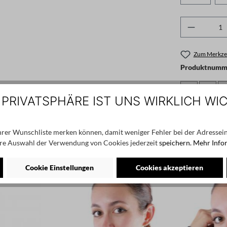
Produkt 
Zum Merkzet
Produktnumme
 PRIVATSPHÄRE IST UNS WIRKLICH WI
Angaben zum He
info@bybasic
Ihrer Wunschliste merken können, damit weniger Fehler bei der Adressein
re Auswahl der Verwendung von Cookies jederzeit
speichern.
Mehr Info
Cookie Einstellungen
Cookies akzeptieren
NEU
NEU