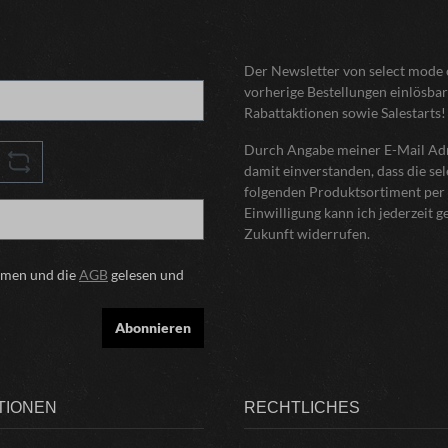
Der Newsletter von select mode o
vorherige Bestellungen einlösbar
Rabattaktionen sowie Salestarts!
Durch Angabe meiner E-Mail Adre
damit einverstanden, dass die s
folgenden Produktsortiment per 
Einwilligung kann ich jederzeit 
Zukunft widerrufen.
mmen und die
AGB
gelesen und
Abonnieren
TIONEN
RECHTLICHES