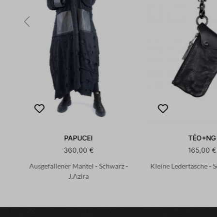
PAPUCEI
TÉO+NG
360,00 €
165,00 €
Ausgefallener Mantel - Schwarz -
Kleine Ledertasche - 
J.Azira