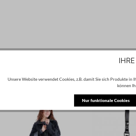
IHRE
Unsere Website verwendet Cookies, z.B. damit Sie sich Produkte in 
können Ih
Produktgalerie überspringen
Ähnliche Produkte
Nur funktionale Cookies
NEU