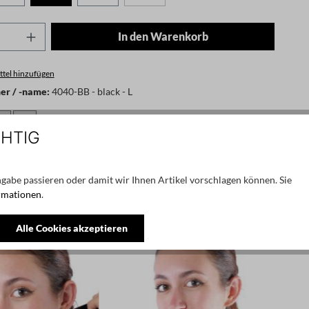
Anzahl: Gib den gewünschten Wert ein oder
In den Warenkorb
tel hinzufügen
r / -name:
4040-BB - black - L
CHTIG
rsteller: by basics, skjernvej 59, dk-7400 herning, denmark,
s.com
gabe passieren oder damit wir Ihnen Artikel vorschlagen können. Sie
rmationen
.
Alle Cookies akzeptieren
NEU
N