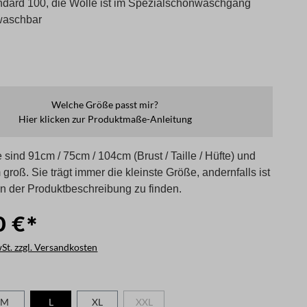
dard 100, die Wolle ist im Spezialschonwaschgang
 waschbar
Welche Größe passt mir?
Hier klicken zur Produktmaße-Anleitung
sind 91cm / 75cm / 104cm (Brust / Taille / Hüfte) und
 groß. Sie trägt immer die kleinste Größe, andernfalls ist
in der Produktbeschreibung zu finden.
0 €*
wSt. zzgl. Versandkosten
len
M
L
XL
XXL
(Diese Option ist zurzeit nicht verfügbar.)