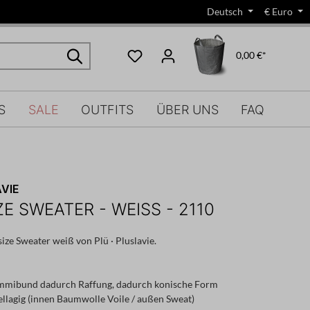
Deutsch
€
Euro
0,00 €*
S
SALE
OUTFITS
ÜBER UNS
FAQ
VIE
E SWEATER - WEISS - 2110
size Sweater weiß von Plü · Pluslavie.
mmibund dadurch Raffung, dadurch konische Form
llagig (innen Baumwolle Voile / außen Sweat)