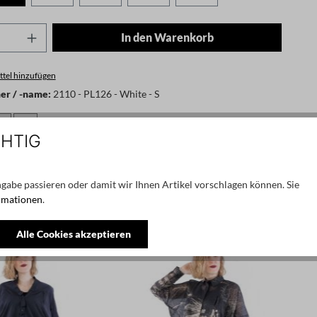
Anzahl: Gib den gewünschten Wert ein oder
In den Warenkorb
tel hinzufügen
r / -name:
2110 - PL126 - White - S
CHTIG
rsteller: PLUSLAVIE Ltd. Vasili Krokou 17 Panayiotis Court /
1 Larnaca, Cyprus, contact@pluslavie.com
gabe passieren oder damit wir Ihnen Artikel vorschlagen können. Sie
rmationen
.
Alle Cookies akzeptieren
SALE
SALE