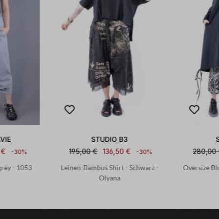
VIE
STUDIO B3
 €
195,00 €
136,50 €
280,00
-30%
-30%
grey - 1053
Leinen-Bambus Shirt - Schwarz -
Oversize Bl
Olyana