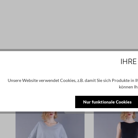
IHRE
Unsere Website verwendet Cookies, z.B. damit Sie sich Produkte in 
können Ih
Produktgalerie überspringen
Ähnliche Produkte
Nur funktionale Cookies
E
SALE