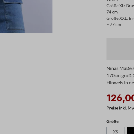
Größe XL: Brus
74 cm
Größe XXL: Bru
= 77 cm
Ninas Maße si
170cm groß. S
Hinweis in d
126,0
Preise inkl. M
auswäh
Größe
XS