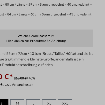
t = 80 cm / Länge = 59 cm / Saum ungedehnt = 40 cm, gedehnt =
st = 84 cm / Länge = 60 cm / Saum ungedehnt = 43 cm, gedehnt
Welche Größe passt mir?
Hier klicken zur Produktmaße-Anleitung
nd 85cm / 72cm / 101cm (Brust / Taille / Hüfte) und sie ist
ie trägt immer die kleinste Größe, andernfalls ist ein
er Produktbeschreibung zu finden.
0 €*
210,00 €*
40%
wSt. zzgl. Versandkosten
len
S
M
L
XL
XXL