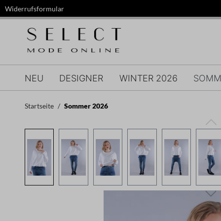
Widerrufsformular
springen
Zur Hauptnavigation springen
NEU
DESIGNER
WINTER 2026
SOMM
Startseite
Sommer 2026
Bildergalerie überspringen