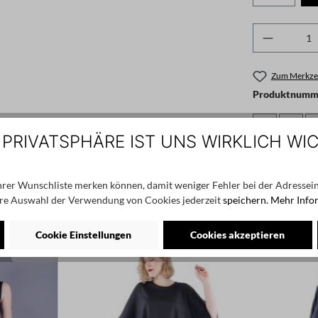
Produkt 
Zum Merkzet
Produktnumme
 PRIVATSPHÄRE IST UNS WIRKLICH WI
Angaben zum He
Office 202 604
Ihrer Wunschliste merken können, damit weniger Fehler bei der Adressein
re Auswahl der Verwendung von Cookies jederzeit
speichern.
Mehr Info
Cookie Einstellungen
Cookies akzeptieren
SALE
SALE