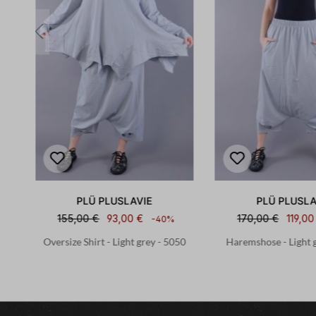
PLÜ PLUSLAVIE
PLÜ PLUSLA
155,00 €
93,00 €
170,00 €
119,00
-40%
-
Oversize Shirt - Light grey - 5050
Haremshose - Light 