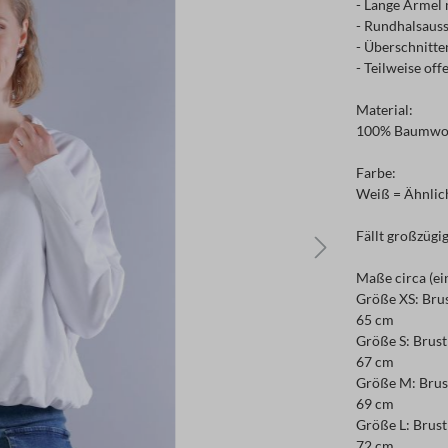
- Lange Ärmel 
- Rundhalsauss
- Überschnitte
- Teilweise of
Material:
100% Baumwo
Farbe:
Weiß = Ähnlic
Fällt großzügig
Maße circa (ei
Größe XS: Brus
65 cm
Größe S: Brust
67 cm
Größe M: Brust
69 cm
Größe L: Brust
72 cm