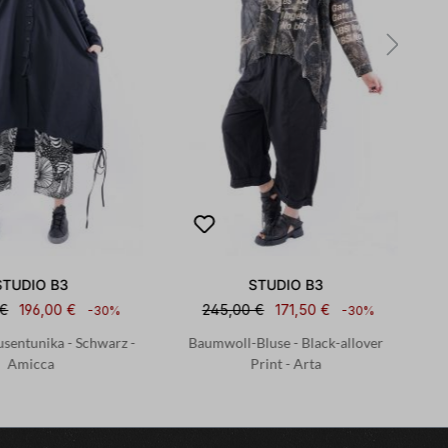
STUDIO B3
STUDIO B3
 €
196,00 €
245,00 €
171,50 €
-30%
-30%
usentunika - Schwarz -
Baumwoll-Bluse - Black-allover
B
Amicca
Print - Arta