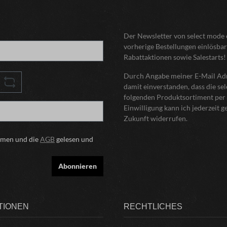
Der Newsletter von select mode o
vorherige Bestellungen einlösbar
Rabattaktionen sowie Salestarts!
Durch Angabe meiner E-Mail Adre
damit einverstanden, dass die s
folgenden Produktsortiment per 
Einwilligung kann ich jederzeit 
Zukunft widerrufen.
mmen und die
AGB
gelesen und
Abonnieren
TIONEN
RECHTLICHES