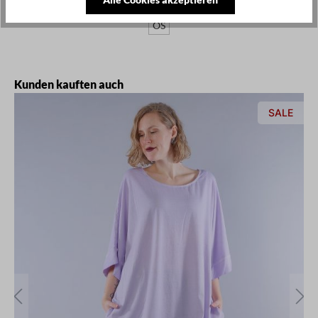
OS
Produktgalerie überspringen
Kunden kauften auch
SALE