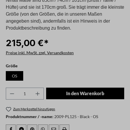
Ninas Maße sind 85cm / 74cm / 101cm (Brust / Taille /
Hüfte) und sie ist 170cm groß. Sie trägt immer die kleinste
Größe (von den Größen, die in unseren Maßen
angegeben sind), andernfalls ist ein Hinweis in der
Produktbeschreibung zu finden.
215,00 €*
Preise inkl. MwSt. zzgl. Versandkosten
auswählen
Größe
OS
Produkt Anzahl: Gib den gewünschten Wert ei
In den Warenkorb
Zum Merkzettel hinzufügen
Produktnummer / -name:
2009-PL125 - Black - OS