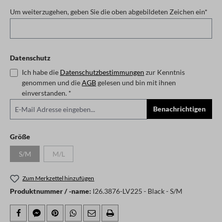
Um weiterzugehen, geben Sie die oben abgebildeten Zeichen ein*
Datenschutz
Ich habe die
Datenschutzbestimmungen
zur Kenntnis
genommen und die
AGB
gelesen und bin mit ihnen
einverstanden. *
Benachrichtigen
auswählen
Größe
S/M
M/L
(Diese Option ist zurzeit nicht verfügbar.)
(Diese Option ist zurzeit nicht verfügbar.)
Zum Merkzettel hinzufügen
Produktnummer / -name:
I26.3876-LV225 - Black - S/M