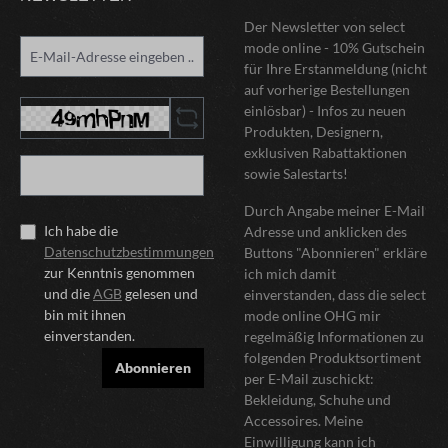
Der Newsletter von select
mode online - 10% Gutschein
für Ihre Erstanmeldung (nicht
auf vorherige Bestellungen
einlösbar) - Infos zu neuen
Produkten, Designern,
exklusiven Rabattaktionen
sowie Salestarts!
Durch Angabe meiner E-Mail
Ich habe die
Adresse und anklicken des
Datenschutzbestimmungen
Buttons "Abonnieren" erkläre
zur Kenntnis genommen
ich mich damit
und die
AGB
gelesen und
einverstanden, dass die select
bin mit ihnen
mode online OHG mir
einverstanden.
regelmäßig Informationen zu
folgenden Produktsortiment
Abonnieren
per E-Mail zuschickt:
Bekleidung, Schuhe und
Accessoires. Meine
Einwilligung kann ich