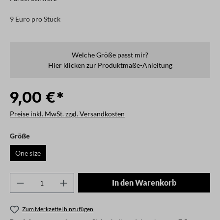
9 Euro pro Stück
Welche Größe passt mir?
Hier klicken zur Produktmaße-Anleitung
9,00 €*
Preise inkl. MwSt. zzgl. Versandkosten
auswählen
Größe
One size
Produkt Anzahl: Gib den gewünschten Wert ei
In den Warenkorb
Zum Merkzettel hinzufügen