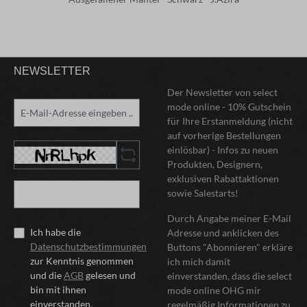
NEWSLETTER
Der Newsletter von select
mode online - 10% Gutschein
für Ihre Erstanmeldung (nicht
auf vorherige Bestellungen
einlösbar) - Infos zu neuen
Produkten, Designern,
exklusiven Rabattaktionen
sowie Salestarts!
Durch Angabe meiner E-Mail
Ich habe die
Adresse und anklicken des
Datenschutzbestimmungen
Buttons "Abonnieren" erkläre
zur Kenntnis genommen
ich mich damit
und die
AGB
gelesen und
einverstanden, dass die select
bin mit ihnen
mode online OHG mir
einverstanden.
regelmäßig Informationen zu