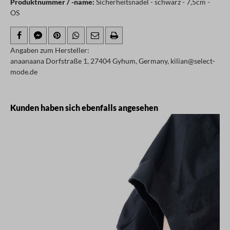
Produktnummer / -name:
Sicherheitsnadel - schwarz - 7,5cm -
OS
Angaben zum Hersteller:
anaanaana Dorfstraße 1, 27404 Gyhum, Germany, kilian@select-
mode.de
Produktgalerie überspringen
Kunden haben sich ebenfalls angesehen