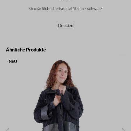
Große Sicherheitsnadel 10 cm - schwarz
One size
Produktgalerie überspringen
Ähnliche Produkte
NEU