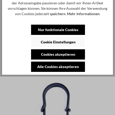
der Adresseingabe passieren oder damit wir Ihnen Artikel
220,00 €
vorschlagen können. Sie können Ihre Auswahl der Verwendung
Schnür-Boots - Schwarz - Finn
von Cookies jederzeit
speichern.
Mehr Informationen
.
37
38
39
Nur funktionale Cookies
Cookie Einstellungen
Produktgalerie überspringen
Kunden kauften auch
Cookies akzeptieren
Alle Cookies akzeptieren