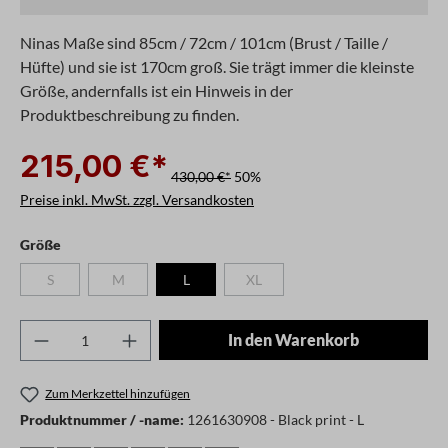
Ninas Maße sind 85cm / 72cm / 101cm (Brust / Taille /
Hüfte) und sie ist 170cm groß. Sie trägt immer die kleinste
Größe, andernfalls ist ein Hinweis in der
Produktbeschreibung zu finden.
215,00 €*
430,00 €*
50%
Preise inkl. MwSt. zzgl. Versandkosten
auswählen
Größe
S
M
L
XL
(Diese Option ist zurzeit nicht verfügbar.)
(Diese Option ist zurzeit nicht verfügbar.)
(Diese Option ist zurzeit nicht verfügb
Produkt Anzahl: Gib den gewünschten Wert ei
In den Warenkorb
Zum Merkzettel hinzufügen
Produktnummer / -name:
1261630908 - Black print - L