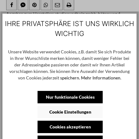
Angaben zum Hersteller: studiorundholz gmbh, hötenweg 4,
47669 wachtendonk, info@studiorundholz.de
IHRE PRIVATSPHÄRE IST UNS WIRKLICH
WICHTIG
Produktgalerie überspringen
Kunden haben sich ebenfalls angesehen
Unsere Website verwendet Cookies, z.B. damit Sie sich Produkte
SALE
in Ihrer Wunschliste merken können, damit weniger Fehler bei
der Adresseingabe passieren oder damit wir Ihnen Artikel
vorschlagen können. Sie können Ihre Auswahl der Verwendung
von Cookies jederzeit
speichern.
Mehr Informationen
.
Nur funktionale Cookies
Cookie Einstellungen
Cookies akzeptieren