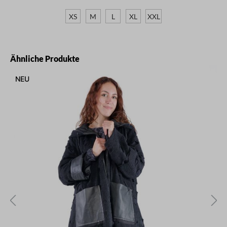
XS
M
L
XL
XXL
Produktgalerie überspringen
Ähnliche Produkte
NEU