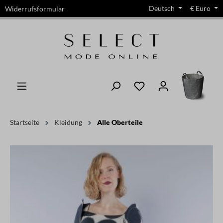
Deutsch
€
Euro
Widerrufsformular
alt springen
Startseite
Kleidung
Alle Oberteile
Bildergalerie überspringen