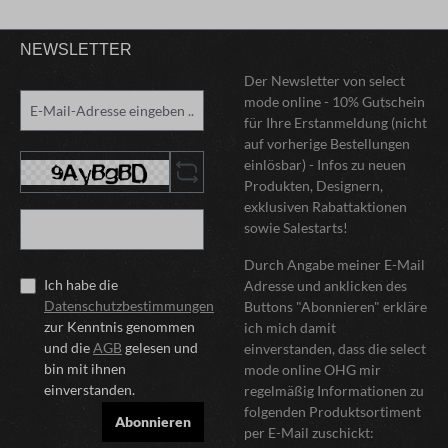
NEWSLETTER
Der Newsletter von select
mode online - 10% Gutschein
für Ihre Erstanmeldung (nicht
auf vorherige Bestellungen
einlösbar) - Infos zu neuen
Produkten, Designern,
exklusiven Rabattaktionen
sowie Salestarts!
Durch Angabe meiner E-Mail
Ich habe die
Adresse und anklicken des
Datenschutzbestimmungen
Buttons "Abonnieren" erkläre
zur Kenntnis genommen
ich mich damit
und die
AGB
gelesen und
einverstanden, dass die select
bin mit ihnen
mode online OHG mir
einverstanden.
regelmäßig Informationen zu
folgenden Produktsortiment
Abonnieren
per E-Mail zuschickt: