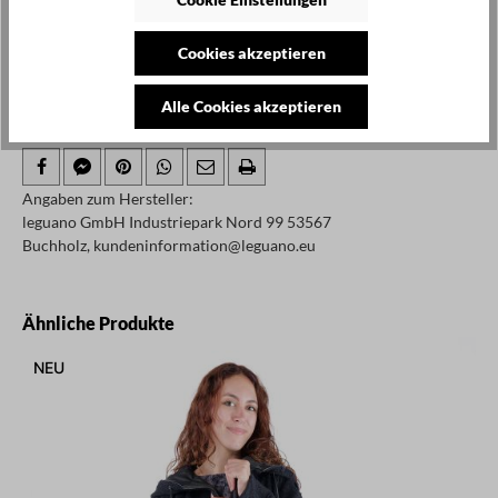
Produkt Anzahl: Gib den gewünschten Wert ei
In den Warenkorb
Cookies akzeptieren
Zum Merkzettel hinzufügen
Alle Cookies akzeptieren
Produktnummer / -name:
Thermo - Black - 38
Angaben zum Hersteller:
leguano GmbH Industriepark Nord 99 53567
Buchholz, kundeninformation@leguano.eu
Produktgalerie überspringen
Ähnliche Produkte
NEU