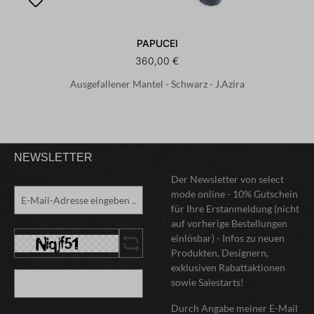
PAPUCEI
360,00 €
Ausgefallener Mantel - Schwarz - J.Azira
NEWSLETTER
Der Newsletter von select
mode online - 10% Gutschein
für Ihre Erstanmeldung (nicht
auf vorherige Bestellungen
einlösbar) - Infos zu neuen
Produkten, Designern,
exklusiven Rabattaktionen
sowie Salestarts!
Durch Angabe meiner E-Mail