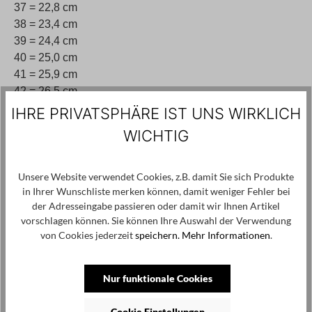
37 = 22,8 cm
38 = 23,4 cm
39 = 24,4 cm
40 = 25,0 cm
41 = 25,9 cm
42 = 26,5 cm
IHRE PRIVATSPHÄRE IST UNS WIRKLICH
WICHTIG
Welche Größe passt mir?
Hier klicken zur Produktmaße-Anleitung
Unsere Website verwendet Cookies, z.B. damit Sie sich Produkte
in Ihrer Wunschliste merken können, damit weniger Fehler bei
165,00 €*
der Adresseingabe passieren oder damit wir Ihnen Artikel
vorschlagen können. Sie können Ihre Auswahl der Verwendung
Preise inkl. MwSt. zzgl. Versandkosten
von Cookies jederzeit
speichern.
Mehr Informationen
.
auswählen
Größe
Nur funktionale Cookies
37
38
39
40
41
42
(Diese Option ist zurzeit nicht verfügbar.)
(Diese Option ist zurzeit
(Diese Opti
Cookie Einstellungen