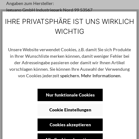
Angaben zum Hersteller:
leguano GmbH Industriepark Nord 99 53567
Buchholz, kundeninformation@leguano.eu
IHRE PRIVATSPHÄRE IST UNS WIRKLICH
WICHTIG
Produktgalerie überspringen
Kunden haben sich ebenfalls angesehen
Unsere Website verwendet Cookies, z.B. damit Sie sich Produkte
SALE
in Ihrer Wunschliste merken können, damit weniger Fehler bei
der Adresseingabe passieren oder damit wir Ihnen Artikel
vorschlagen können. Sie können Ihre Auswahl der Verwendung
von Cookies jederzeit
speichern.
Mehr Informationen
.
Nur funktionale Cookies
Cookie Einstellungen
Cookies akzeptieren