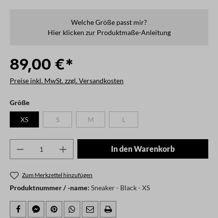
Welche Größe passt mir?
Hier klicken zur Produktmaße-Anleitung
89,00 €*
Preise inkl. MwSt. zzgl. Versandkosten
auswählen
Größe
XS
S
M
L
(Diese Option ist zurzeit nicht verfügbar.)
(Diese Option ist zurzeit nicht verfügbar.)
(Diese Option ist zurzeit nicht verfügb
Produkt Anzahl: Gib den gewünschten Wert ei
In den Warenkorb
Zum Merkzettel hinzufügen
Produktnummer / -name:
Sneaker - Black - XS