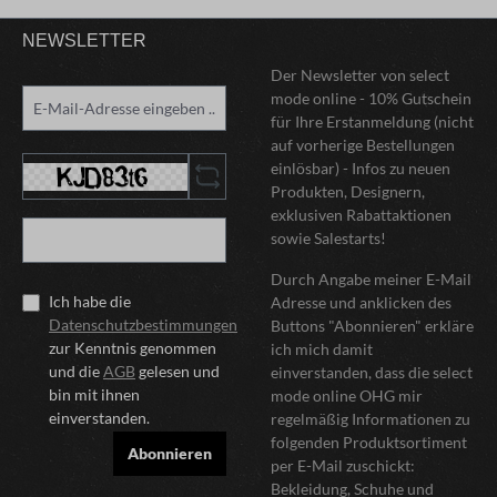
NEWSLETTER
Der Newsletter von select
mode online - 10% Gutschein
für Ihre Erstanmeldung (nicht
auf vorherige Bestellungen
einlösbar) - Infos zu neuen
Produkten, Designern,
exklusiven Rabattaktionen
sowie Salestarts!
Durch Angabe meiner E-Mail
Ich habe die
Adresse und anklicken des
Datenschutzbestimmungen
Buttons "Abonnieren" erkläre
zur Kenntnis genommen
ich mich damit
und die
AGB
gelesen und
einverstanden, dass die select
bin mit ihnen
mode online OHG mir
einverstanden.
regelmäßig Informationen zu
folgenden Produktsortiment
Abonnieren
per E-Mail zuschickt:
Bekleidung, Schuhe und