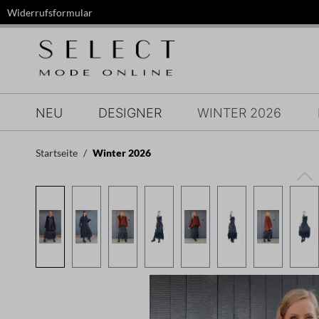
Widerrufsformular
springen
Zur Hauptnavigation springen
NEU
DESIGNER
WINTER 2026
Startseite
Winter 2026
Bildergalerie überspringen