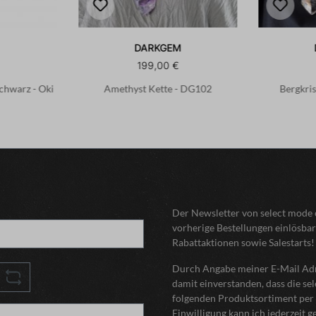
DARKGEM
199,00 €
Schwarz - Oki
Amethyst Kette - DG102
Bergkris
Der Newsletter von select mode o
vorherige Bestellungen einlösbar
Rabattaktionen sowie Salestarts!
Durch Angabe meiner E-Mail Adre
damit einverstanden, dass die s
folgenden Produktsortiment per 
Einwilligung kann ich jederzeit 