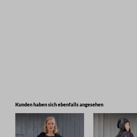
Produktgalerie überspringen
Kunden haben sich ebenfalls angesehen