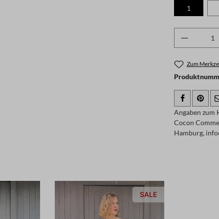
1
Produkt 
Zum Merkzet
Produktnumme
Angaben zum H
Cocon Comme
Hamburg, info
SALE