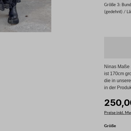
Größe 3: Bund
(gedehnt) / L
Ninas Maße s
ist 170cm gr
die in unser
in der Produ
250,0
Preise inkl. M
auswäh
Größe