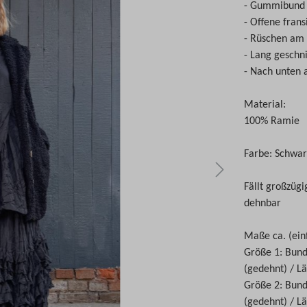
- Gummibund
- Offene fran
- Rüschen am
- Lang geschn
- Nach unten a
Material:
100% Ramie
Farbe: Schwar
Fällt großzügi
dehnbar
Maße ca. (ein
Größe 1: Bun
(gedehnt) / L
Größe 2: Bund
(gedehnt) / L