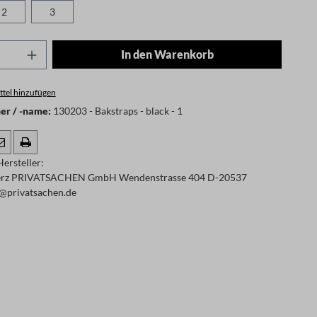
2
3
Anzahl: Gib den gewünschten Wert ein oder
In den Warenkorb
tel hinzufügen
r / -name:
130203 - Bakstraps - black - 1
ersteller:
rz PRIVATSACHEN GmbH Wendenstrasse 404 D-20537
@privatsachen.de