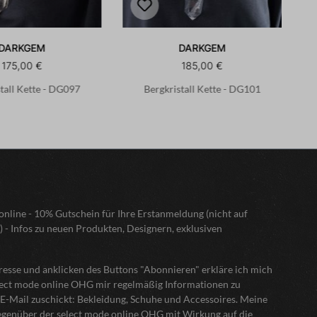
DARKGEM
DARKGEM
175,00 €
185,00 €
tall Kette - DG097
Bergkristall Kette - DG101
nline - 10% Gutschein für Ihre Erstanmeldung (nicht auf
) - Infos zu neuen Produkten, Designern, exklusiven
sse und anklicken des Buttons "Abonnieren" erkläre ich mich
elect mode online OHG mir regelmäßig Informationen zu
E-Mail zuschickt: Bekleidung, Schuhe und Accessoires. Meine
gegenüber der select mode online OHG mit Wirkung auf die