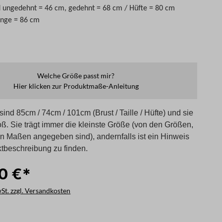
 ungedehnt = 46 cm, gedehnt = 68 cm / Hüfte = 80 cm
änge = 86 cm
Welche Größe passt mir?
Hier klicken zur Produktmaße-Anleitung
ind 85cm / 74cm / 101cm (Brust / Taille / Hüfte) und sie
oß. Sie trägt immer die kleinste Größe (von den Größen,
en Maßen angegeben sind), andernfalls ist ein Hinweis
ktbeschreibung zu finden.
0 €*
wSt. zzgl. Versandkosten
len