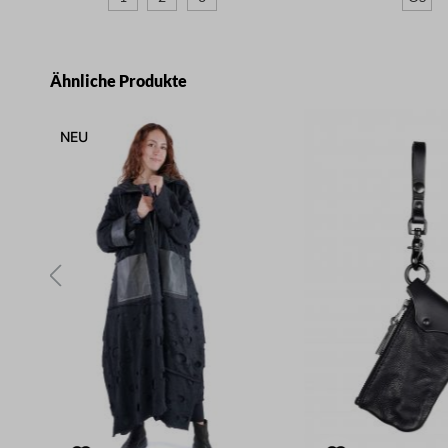
Produktgalerie überspringen
Ähnliche Produkte
NEU