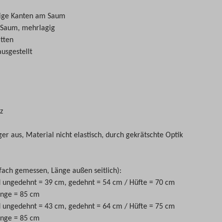
sige Kanten am Saum
 Saum, mehrlagig
itten
usgestellt
z
ger aus, Material nicht elastisch, durch gekrätschte Optik
fach gemessen, Länge außen seitlich):
d ungedehnt =
39 cm, gedehnt =
54 cm / Hüfte =
70
cm
änge =
85
cm
 ungedehnt = 43 cm, gedehnt = 64 cm / Hüfte = 75 cm
änge = 85 cm