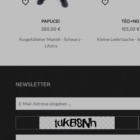
PAPUCEI
TÉO+NG
360,00 €
165,00 €
Ausgefallener Mantel - Schwarz -
Kleine Ledertasche - 
J.Azira
NEWSLETTER