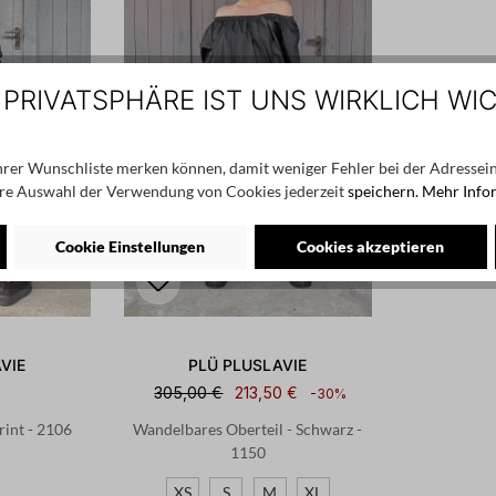
 PRIVATSPHÄRE IST UNS WIRKLICH WI
Ihrer Wunschliste merken können, damit weniger Fehler bei der Adressein
re Auswahl der Verwendung von Cookies jederzeit
speichern.
Mehr Info
Cookie Einstellungen
Cookies akzeptieren
VIE
PLÜ PLUSLAVIE
€
305,00 €
213,50 €
-30%
rint - 2106
Wandelbares Oberteil - Schwarz -
1150
XS
S
M
XL