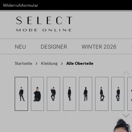
Widerrufsformular
springen
Zur Hauptnavigation springen
NEU
DESIGNER
WINTER 2026
Startseite
Kleidung
Alle Oberteile
Bildergalerie überspringen