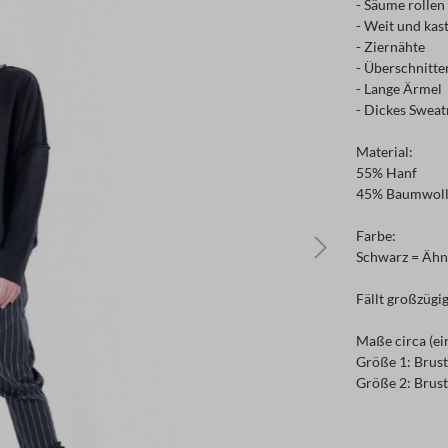
- Säume rollen
- Weit und kas
- Ziernähte
- Überschnitte
- Lange Ärmel
- Dickes Sweat
Material:
55% Hanf
45% Baumwolle
Farbe:
Schwarz = Ähn
Fällt großzügig
Maße circa (ei
Größe 1: Brust
Größe 2: Brust