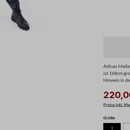
Adinas Maße s
ist 168cm gro
Hinweis in d
220,0
Preise inkl. M
auswäh
Größe
1