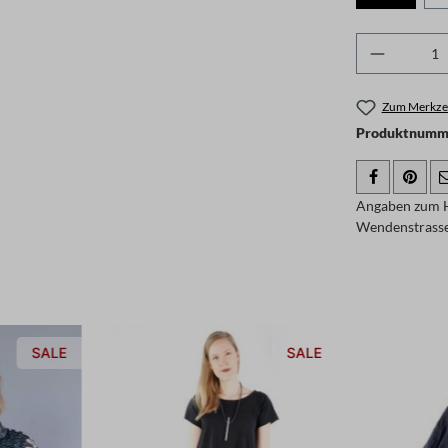
Produkt 
Zum Merkzet
Produktnumme
Angaben zum 
Wendenstrasse
SALE
SALE