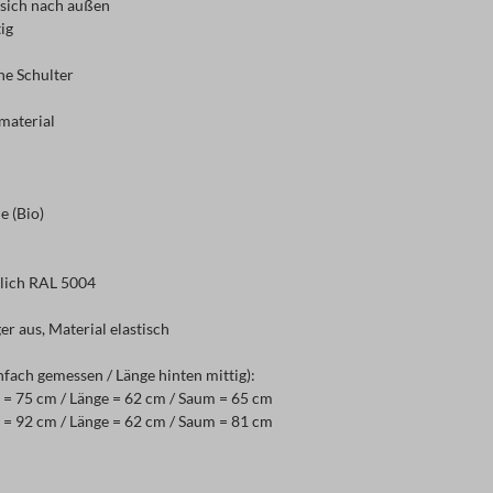
 sich nach außen
tig
ne Schulter
material
 (Bio)
lich RAL 5004
er aus, Material elastisch
nfach gemessen / Länge hinten mittig):
 = 75 cm / Länge = 62 cm / Saum = 65 cm
 = 92 cm / Länge = 62 cm / Saum = 81 cm