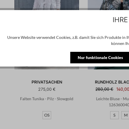
IHRE
Unsere Website verwendet Cookies, z.B. damit Sie sich Produkte in 
können Ih
Nur funktionale Cookies
PRIVATSACHEN
RUNDHOLZ BLAC
275,00 €
280,00 €
140,0
one
Falten Tunika - Pilz - Slowgold
Leichte Bluse - Mul
12636004
OS
S
M