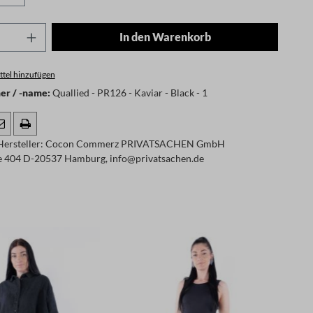
Anzahl: Gib den gewünschten Wert ein oder
In den Warenkorb
tel hinzufügen
r / -name:
Quallied - PR126 - Kaviar - Black - 1
Hersteller: Cocon Commerz PRIVATSACHEN GmbH
 404 D-20537 Hamburg, info@privatsachen.de