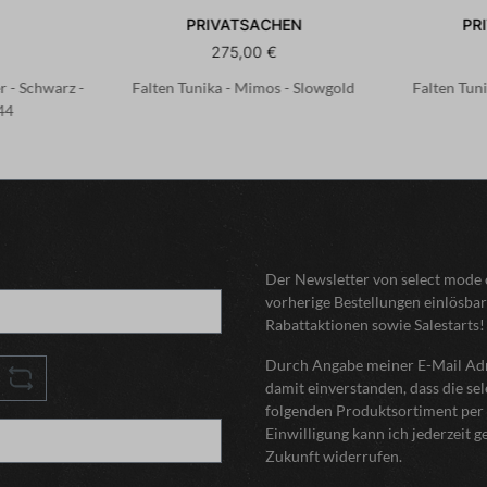
PRIVATSACHEN
PR
275,00 €
r - Schwarz -
Falten Tunika - Mimos - Slowgold
Falten Tun
44
Der Newsletter von select mode o
vorherige Bestellungen einlösbar
Rabattaktionen sowie Salestarts!
Durch Angabe meiner E-Mail Adre
damit einverstanden, dass die s
folgenden Produktsortiment per 
Einwilligung kann ich jederzeit 
Zukunft widerrufen.