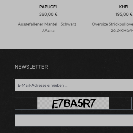
PAPUCEI
KHEI
360,00 €
195,00 €
-
Ausgefallener Mantel - Schwarz -
Oversize Strickpullove
J.Azira
26.2-KHG4
NEWSLETTER