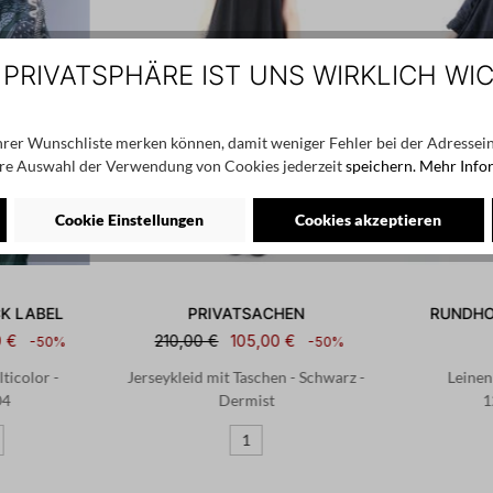
 PRIVATSPHÄRE IST UNS WIRKLICH WI
Ihrer Wunschliste merken können, damit weniger Fehler bei der Adressein
re Auswahl der Verwendung von Cookies jederzeit
speichern.
Mehr Info
Cookie Einstellungen
Cookies akzeptieren
K LABEL
PRIVATSACHEN
RUNDHO
0 €
210,00 €
105,00 €
-50%
-50%
ticolor -
Jerseykleid mit Taschen - Schwarz -
Leinen
04
Dermist
1
1