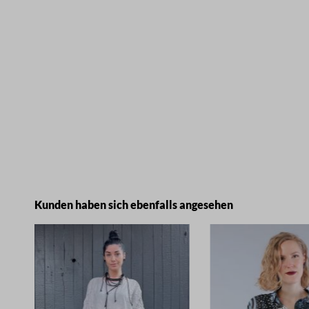
Produktgalerie überspringen
Kunden haben sich ebenfalls angesehen