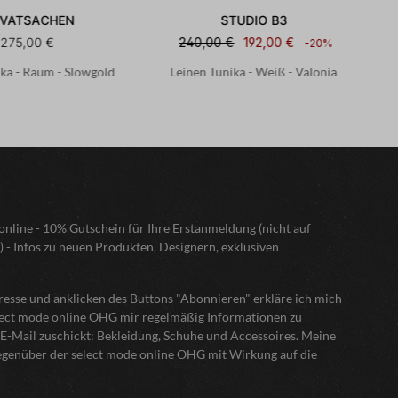
IVATSACHEN
STUDIO B3
275,00 €
240,00 €
192,00 €
-20%
ika - Raum - Slowgold
Leinen Tunika - Weiß - Valonia
L
nline - 10% Gutschein für Ihre Erstanmeldung (nicht auf
) - Infos zu neuen Produkten, Designern, exklusiven
sse und anklicken des Buttons "Abonnieren" erkläre ich mich
elect mode online OHG mir regelmäßig Informationen zu
E-Mail zuschickt: Bekleidung, Schuhe und Accessoires. Meine
gegenüber der select mode online OHG mit Wirkung auf die