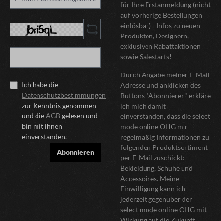
für Ihre Erstanmeldung (nicht
auf vorherige Bestellungen
einlösbar) - Infos zu neuen
Produkten, Designern,
exklusiven Rabattaktionen
sowie Salestarts!
Durch Angabe meiner E-Mail
Ich habe die
Adresse und anklicken des
Datenschutzbestimmungen
Buttons "Abonnieren" erkläre
zur Kenntnis genommen
ich mich damit
und die
AGB
gelesen und
einverstanden, dass die select
bin mit ihnen
mode online OHG mir
einverstanden.
regelmäßig Informationen zu
folgenden Produktsortiment
Abonnieren
per E-Mail zuschickt:
Bekleidung, Schuhe und
Accessoires. Meine
Einwilligung kann ich
jederzeit gegenüber der
select mode online OHG mit
Wirkung auf die Zukunft