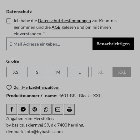
Datenschutz
Ich habe die
Datenschutzbestimmungen
zur Kenntnis
genommen und die
AGB
gelesen und bin mit ihnen
einverstanden. *
Benachrichtigen
auswählen
Größe
XS
S
M
L
XL
XXL
(Diese Option ist zurzeit
(Diese Opti
Zum Merkzettel hinzufügen
Produktnummer / -name:
4601-BB - Black - XXL
Angaben zum Hersteller:
by basics, skjernvej 59, dk-7400 herning,
denmark, info@bybasics.com