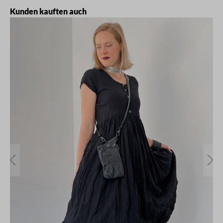
Produktgalerie überspringen
Kunden kauften auch