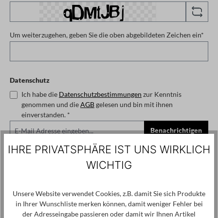
Um weiterzugehen, geben Sie die oben abgebildeten Zeichen ein*
Datenschutz
Ich habe die
Datenschutzbestimmungen
zur Kenntnis
genommen und die
AGB
gelesen und bin mit ihnen
einverstanden. *
Benachrichtigen
IHRE PRIVATSPHÄRE IST UNS WIRKLICH
auswählen
Größe
WICHTIG
XS
S
M
L
XL
(Diese Option ist zurzeit nicht verfügbar.)
(Diese Option ist zurzeit
Unsere Website verwendet Cookies, z.B. damit Sie sich Produkte
Zum Merkzettel hinzufügen
in Ihrer Wunschliste merken können, damit weniger Fehler bei
Produktnummer / -name:
1263727107 - Offwhite - S
der Adresseingabe passieren oder damit wir Ihnen Artikel