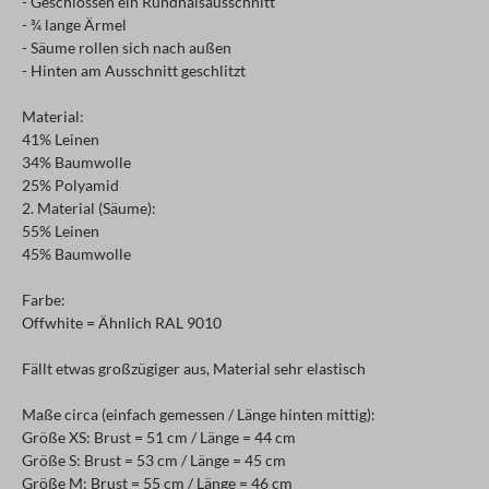
- Geschlossen ein Rundhalsausschnitt
- ¾ lange Ärmel
- Säume rollen sich nach außen
- Hinten am Ausschnitt geschlitzt
Material:
41% Leinen
34% Baumwolle
25% Polyamid
2. Material (Säume):
55% Leinen
45% Baumwolle
Farbe:
Offwhite = Ähnlich RAL 9010
Fällt etwas großzügiger aus, Material sehr elastisch
Maße circa (einfach gemessen / Länge hinten mittig):
Größe XS: Brust = 51 cm / Länge = 44 cm
Größe S: Brust = 53 cm / Länge = 45 cm
Größe M: Brust = 55 cm / Länge = 46 cm