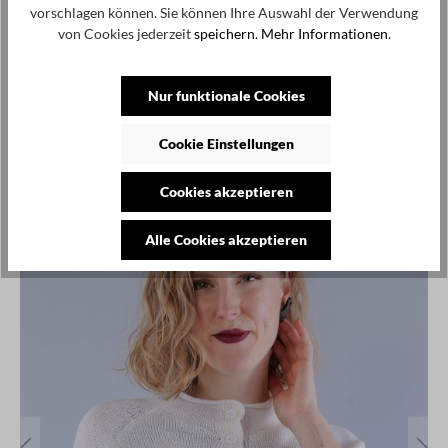
vorschlagen können. Sie können Ihre Auswahl der Verwendung
von Cookies jederzeit
speichern.
Mehr Informationen
.
Angaben zum Hersteller: studiorundholz gmbh, hötenweg 4,
47669 wachtendonk, info@studiorundholz.de
Nur funktionale Cookies
Cookie Einstellungen
Produktgalerie überspringen
Kunden haben sich ebenfalls angesehen
SALE
Cookies akzeptieren
Alle Cookies akzeptieren