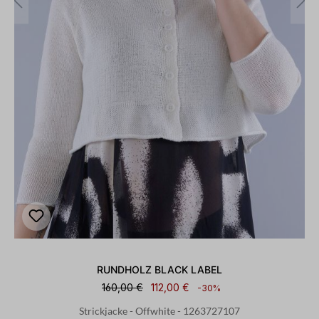
RUNDHOLZ BLACK LABEL
160,00 €
112,00 €
-30%
Strickjacke - Offwhite - 1263727107