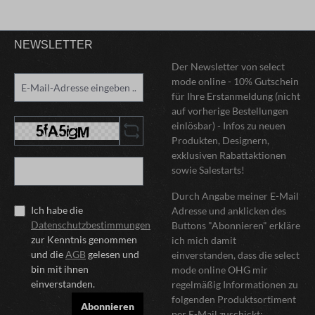
NEWSLETTER
Der Newsletter von select
mode online - 10% Gutschein
für Ihre Erstanmeldung (nicht
auf vorherige Bestellungen
einlösbar) - Infos zu neuen
Produkten, Designern,
exklusiven Rabattaktionen
sowie Salestarts!
Durch Angabe meiner E-Mail
Ich habe die
Adresse und anklicken des
Datenschutzbestimmungen
Buttons "Abonnieren" erkläre
zur Kenntnis genommen
ich mich damit
und die
AGB
gelesen und
einverstanden, dass die select
bin mit ihnen
mode online OHG mir
einverstanden.
regelmäßig Informationen zu
folgenden Produktsortiment
Abonnieren
per E-Mail zuschickt: