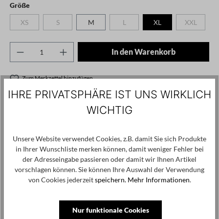
auswählen
Größe
XS
S
M
L
XL
XXL
(Diese Option ist zurzeit nicht verfügbar.)
(Diese Option ist zurzeit nicht verfügbar.)
(Diese Option ist zurzeit nicht verfügb
(Diese Opti
Produkt Anzahl: Gib den gewünschten Wert ei
In den Warenkorb
Zum Merkzettel hinzufügen
Produktnummer / -name:
1148-PL225 - black - XL
IHRE PRIVATSPHÄRE IST UNS WIRKLICH
WICHTIG
Angaben zum Hersteller: PLUSLAVIE Ltd. Vasili Krokou 17
Panayiotis Court / Office 202 6041 Larnaca,
Unsere Website verwendet Cookies, z.B. damit Sie sich Produkte
Cyprus, contact@pluslavie.com
in Ihrer Wunschliste merken können, damit weniger Fehler bei
der Adresseingabe passieren oder damit wir Ihnen Artikel
vorschlagen können. Sie können Ihre Auswahl der Verwendung
von Cookies jederzeit
speichern.
Mehr Informationen
.
Produktgalerie überspringen
Kunden haben sich ebenfalls angesehen
SALE
Nur funktionale Cookies