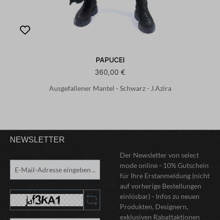
PAPUCEI
360,00 €
Ausgefallener Mantel - Schwarz - J.Azira
NEWSLETTER
Der Newsletter von select
mode online - 10% Gutschein
für Ihre Erstanmeldung (nicht
auf vorherige Bestellungen
einlösbar) - Infos zu neuen
Produkten, Designern,
exklusiven Rabattaktionen