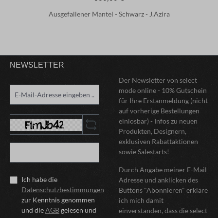
Ausgefallener Mantel - Schwarz - J.Azira
NEWSLETTER
Der Newsletter von select
mode online - 10% Gutschein
für Ihre Erstanmeldung (nicht
auf vorherige Bestellungen
einlösbar) - Infos zu neuen
Produkten, Designern,
exklusiven Rabattaktionen
sowie Salestarts!
Durch Angabe meiner E-Mail
Ich habe die
Adresse und anklicken des
Datenschutzbestimmungen
Buttons "Abonnieren" erkläre
zur Kenntnis genommen
ich mich damit
und die
AGB
gelesen und
einverstanden, dass die select