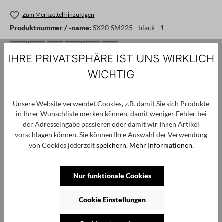
Zum Merkzettel hinzufügen
Produktnummer / -name:
SX20-SM225 - black - 1
IHRE PRIVATSPHÄRE IST UNS WIRKLICH
Angaben zum Hersteller: Fly srl Via Rimini 49 59100 Prato (PO) -
WICHTIG
Italy, info@sanctamuerte.com
Unsere Website verwendet Cookies, z.B. damit Sie sich Produkte
Produktgalerie überspringen
Kunden haben sich ebenfalls angesehen
in Ihrer Wunschliste merken können, damit weniger Fehler bei
der Adresseingabe passieren oder damit wir Ihnen Artikel
vorschlagen können. Sie können Ihre Auswahl der Verwendung
von Cookies jederzeit
speichern.
Mehr Informationen
.
Nur funktionale Cookies
Cookie Einstellungen