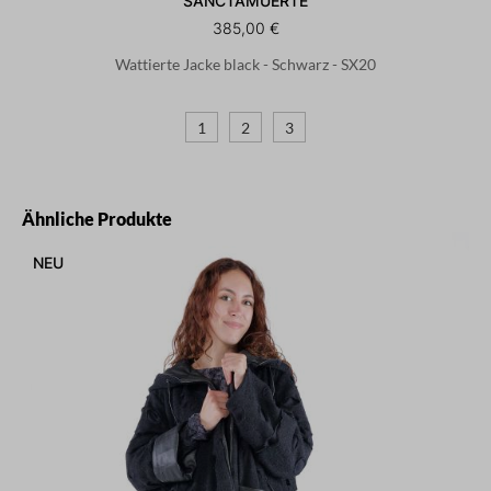
SANCTAMUERTE
385,00 €
Wattierte Jacke black - Schwarz - SX20
1
2
3
Produktgalerie überspringen
Ähnliche Produkte
NEU