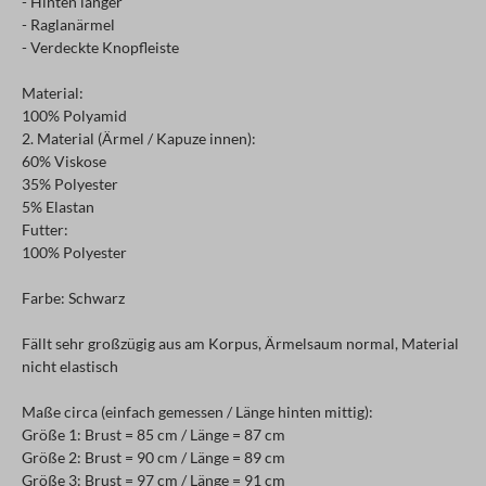
- Hinten länger
- Raglanärmel
- Verdeckte Knopfleiste
Material:
100% Polyamid
2. Material (Ärmel / Kapuze innen):
60% Viskose
35% Polyester
5% Elastan
Futter:
100% Polyester
Farbe: Schwarz
Fällt sehr großzügig aus am Korpus, Ärmelsaum normal, Material
nicht elastisch
Maße circa (einfach gemessen / Länge hinten mittig):
Größe 1: Brust = 85 cm / Länge = 87 cm
Größe 2: Brust = 90 cm / Länge = 89 cm
Größe 3: Brust = 97 cm / Länge = 91 cm