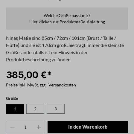
Welche Größe passt mir?
Hier klicken zur Produktmaße-Anleitung
Ninas Maße sind 85cm / 72cm / 101cm (Brust / Taille /
Hüfte) und sie ist 170cm groß. Sie trägt immer die kleinste
Größe, andernfalls ist ein Hinweis in der
Produktbeschreibung zu finden.
385,00 €*
Preise inkl. MwSt. zzgl. Versandkosten
auswählen
Größe
1
2
3
Produkt Anzahl: Gib den gewünschten Wert ei
In den Warenkorb