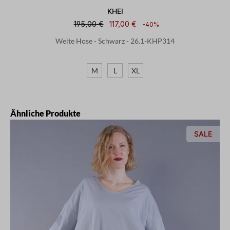
KHEI
195,00 €
117,00 €
-40%
Weite Hose - Schwarz - 26.1-KHP314
M
L
XL
Produktgalerie überspringen
Ähnliche Produkte
SALE