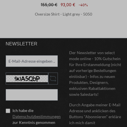
155,00 €
93,00 €
-40%
Oversize Shirt - Light grey - 5050
NEWSLETTER
Der Newsletter von select
mode online - 10% Gutschein
für Ihre Erstanmeldung (nicht
auf vorherige Bestellungen
einlösbar) - Infos zu neuen
Produkten, Designern,
exklusiven Rabattaktionen
sowie Salestarts!
Durch Angabe meiner E-Mail
Ich habe die
Adresse und anklicken des
Datenschutzbestimmungen
Buttons "Abonnieren" erkläre
zur Kenntnis genommen
ich mich damit