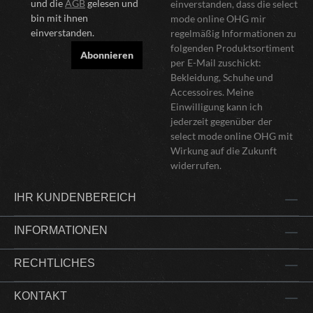
und die
AGB
gelesen und
einverstanden, dass die select
bin mit ihnen
mode online OHG mir
einverstanden.
regelmäßig Informationen zu
folgenden Produktsortiment
Abonnieren
per E-Mail zuschickt:
Bekleidung, Schuhe und
Accessoires. Meine
Einwilligung kann ich
jederzeit gegenüber der
select mode online OHG mit
Wirkung auf die Zukunft
widerrufen.
IHR KUNDENBEREICH
INFORMATIONEN
RECHTLICHES
KONTAKT