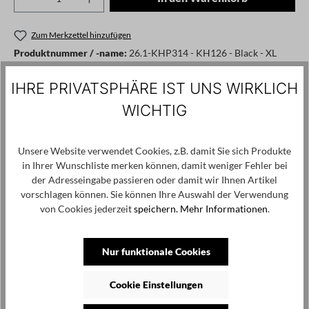
Zum Merkzettel hinzufügen
Produktnummer / -name:
26.1-KHP314 - KH126 - Black - XL
IHRE PRIVATSPHÄRE IST UNS WIRKLICH
Angaben zum Hersteller: Thank Modedesign GmbH, Marsilstein 2,
WICHTIG
50676 Köln, info@thankmodedesign.de
Unsere Website verwendet Cookies, z.B. damit Sie sich Produkte
Produktgalerie überspringen
Kunden haben sich ebenfalls angesehen
in Ihrer Wunschliste merken können, damit weniger Fehler bei
der Adresseingabe passieren oder damit wir Ihnen Artikel
SALE
vorschlagen können. Sie können Ihre Auswahl der Verwendung
von Cookies jederzeit
speichern.
Mehr Informationen
.
Nur funktionale Cookies
Cookie Einstellungen