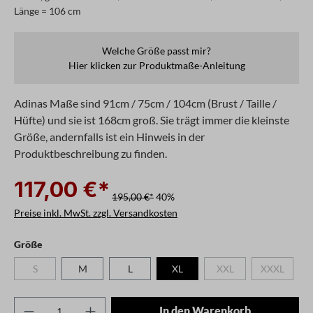
Länge = 106 cm
Welche Größe passt mir?
Hier klicken zur Produktmaße-Anleitung
Adinas Maße sind 91cm / 75cm / 104cm (Brust / Taille /
Hüfte) und sie ist 168cm groß. Sie trägt immer die kleinste
Größe, andernfalls ist ein Hinweis in der
Produktbeschreibung zu finden.
117,00 €*
195,00 €*
40%
Preise inkl. MwSt. zzgl. Versandkosten
auswählen
Größe
S
M
L
XL
XXL
XXXL
(Diese Option ist zurzeit nicht verfügbar.)
(Diese Option ist zurzeit
(Diese Opti
Produkt Anzahl: Gib den gewünschten Wert ei
In den Warenkorb