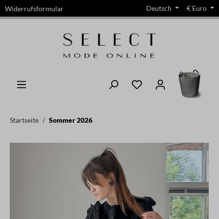
Deutsch
€
Euro
Widerrufsformular
alt springen
Startseite
Sommer 2026
Bildergalerie überspringen