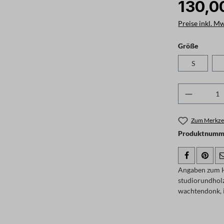
130,0
Preise inkl. M
auswäh
Größe
S
Produkt 
Zum Merkzet
Produktnumme
Angaben zum H
studiorundhol
wachtendonk, 