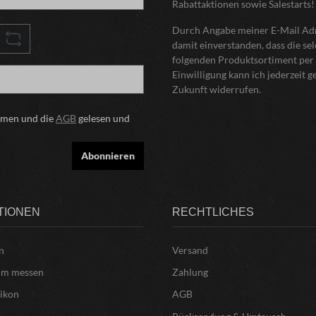
Rabattaktionen sowie Salestarts!
Durch Angabe meiner E-Mail Adre
damit einverstanden, dass die s
folgenden Produktsortiment per 
Einwilligung kann ich jederzeit 
Zukunft widerrufen.
mmen und die
AGB
gelesen und
Abonnieren
TIONEN
RECHTLICHES
n
Versand
um messen
Zahlung
xikon
AGB