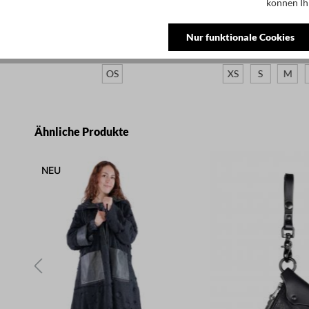
können Ih
60,00 €
175,00 €
105,00
 -
Blüten Kette - Schwarz - A.Bisco
T-Shirt mit Gürtel - Bl
Nur funktionale Cookies
- 5076
OS
XS
S
M
Produktgalerie überspringen
Ähnliche Produkte
NEU