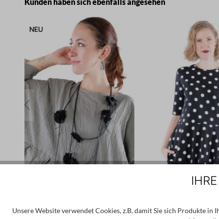
Produktgalerie überspringen
Kunden haben sich ebenfalls angesehen
NEU
IHRE
Unsere Website verwendet Cookies, z.B. damit Sie sich Produkte in 
PAPUCEI
PLÜ PLUSLA