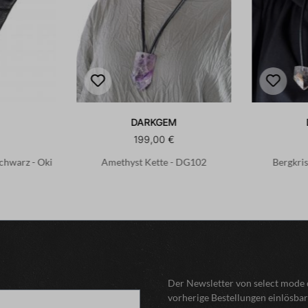
DARKGEM
199,00 €
Schwarz - Oki
Amethyst Kette - DG102
Bergkris
Der Newsletter von select mode o
vorherige Bestellungen einlösbar