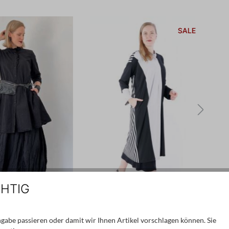
SALE
N
CHTIG
gabe passieren oder damit wir Ihnen Artikel vorschlagen können. Sie
TÉO+NG
KEDZIOREK