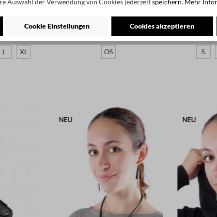
re Auswahl der Verwendung von Cookies jederzeit
speichern.
Mehr Info
 €
445,00 €
-40%
ack white dots
Oversize Seidenkleid - Anschein -
Leder Gürtel
Cookie Einstellungen
Cookies akzeptieren
Holdtrue
L
XL
OS
S
NEU
NEU