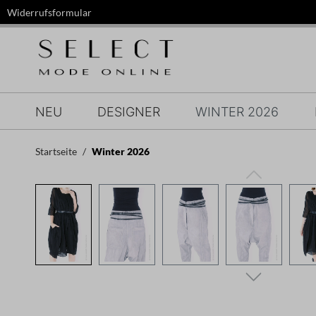
Widerrufsformular
springen
Zur Hauptnavigation springen
NEU
DESIGNER
WINTER 2026
Startseite
Winter 2026
Bildergalerie überspringen