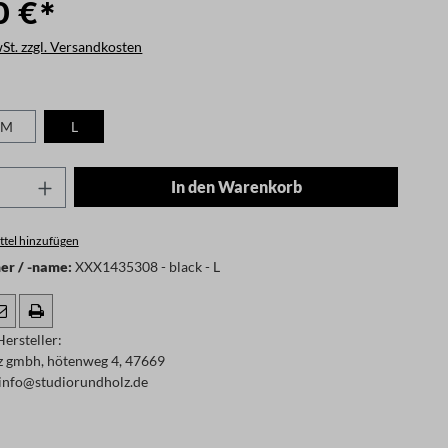
0 €*
wSt. zzgl. Versandkosten
len
M
L
Anzahl: Gib den gewünschten Wert ein oder
In den Warenkorb
tel hinzufügen
r / -name:
XXX1435308 - black - L
ersteller:
z gmbh, hötenweg 4, 47669
info@studiorundholz.de