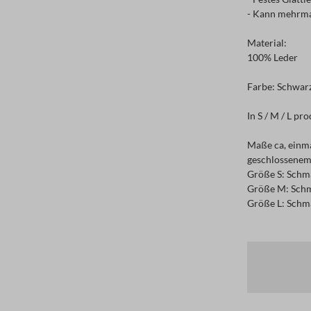
- Kann mehrma
Material:
100% Leder
Farbe: Schwar
In S / M / L p
Maße ca, einm
geschlossenem
Größe S: Schma
Größe M: Schm
Größe L: Schma