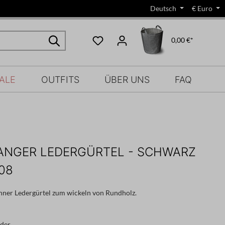
Deutsch
€
Euro
0,00 €*
ALE
OUTFITS
ÜBER UNS
FAQ
ANGER LEDERGÜRTEL - SCHWARZ
308
nner Ledergürtel zum wickeln von Rundholz.
eder