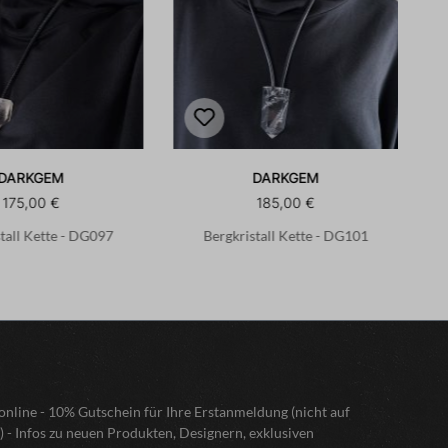
DARKGEM
DARKGEM
175,00 €
185,00 €
tall Kette - DG097
Bergkristall Kette - DG101
nline - 10% Gutschein für Ihre Erstanmeldung (nicht auf
) - Infos zu neuen Produkten, Designern, exklusiven