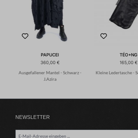
PAPUCEI
TÉO+NG
360,00 €
165,00 €
Ausgefallener Mantel - Schwarz -
Kleine Ledertasche - 
J.Azira
NEWSLETTER