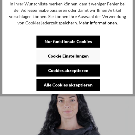
in Ihrer Wunschliste merken können, damit weniger Fehler bei
Zum Merkzettel hinzufügen
der Adresseingabe passieren oder damit wir Ihnen Artikel
Produktnummer / -name:
23686-ZM225 - black - 4
vorschlagen können. Sie können Ihre Auswahl der Verwendung
von Cookies jederzeit
speichern.
Mehr Informationen
.
Repräsentant in der EU: Alper Zilberman, Callejon de la cuesta 11,
Nur funktionale Cookies
28120 Santo Domingo, Madrid, Spain,
alper@zilbermanwardrobe.com
Cookie Einstellungen
Produktgalerie überspringen
Kunden haben sich ebenfalls angesehen
Cookies akzeptieren
SALE
Alle Cookies akzeptieren