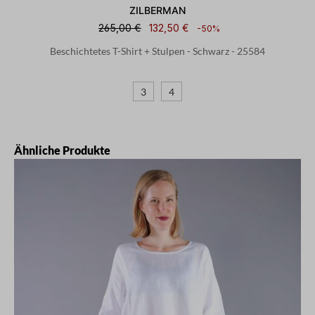
ZILBERMAN
265,00 €
132,50 €
-50%
Beschichtetes T-Shirt + Stulpen - Schwarz - 25584
3
4
Produktgalerie überspringen
Ähnliche Produkte