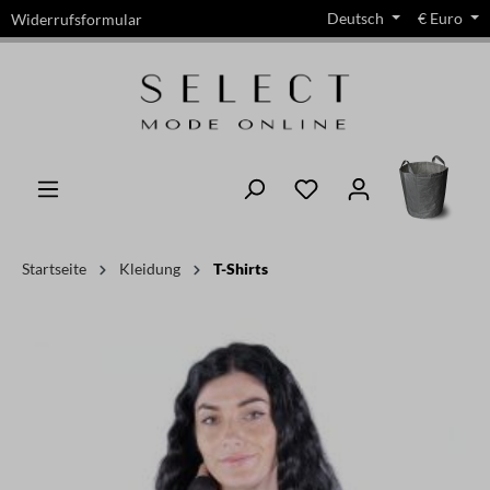
Deutsch
€
Euro
Widerrufsformular
alt springen
Startseite
Kleidung
T-Shirts
Bildergalerie überspringen