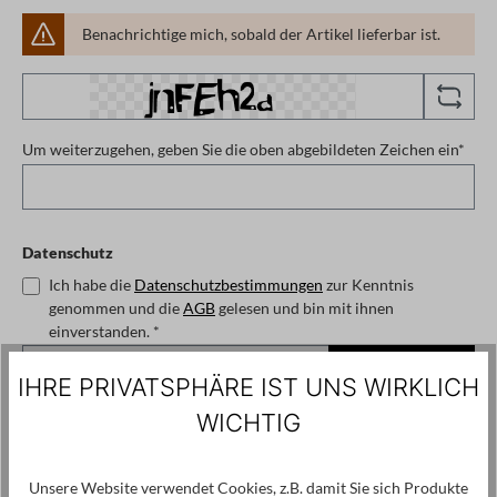
Benachrichtige mich, sobald der Artikel lieferbar ist.
Um weiterzugehen, geben Sie die oben abgebildeten Zeichen ein*
Datenschutz
Ich habe die
Datenschutzbestimmungen
zur Kenntnis
genommen und die
AGB
gelesen und bin mit ihnen
einverstanden. *
Benachrichtigen
IHRE PRIVATSPHÄRE IST UNS WIRKLICH
WICHTIG
auswählen
Größe
2
3
4
5
(Diese Option ist zurzeit nicht verfügbar.)
(Diese Option ist zurzeit nicht verfügbar.)
(Diese Option ist zurzeit nicht verfügbar.)
(Diese Option ist zurzeit nicht verfügb
Unsere Website verwendet Cookies, z.B. damit Sie sich Produkte