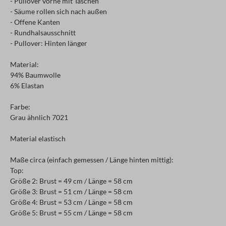
- Pullover vorne mit Taschen
- Säume rollen sich nach außen
- Offene Kanten
- Rundhalsausschnitt
- Pullover: Hinten länger
Material:
94% Baumwolle
6% Elastan
Farbe:
Grau ähnlich 7021
Material elastisch
Maße circa (einfach gemessen / Länge hinten mittig):
Top:
Größe 2: Brust = 49 cm / Länge = 58 cm
Größe 3: Brust = 51 cm / Länge = 58 cm
Größe 4: Brust = 53 cm / Länge = 58 cm
Größe 5: Brust = 55 cm / Länge = 58 cm