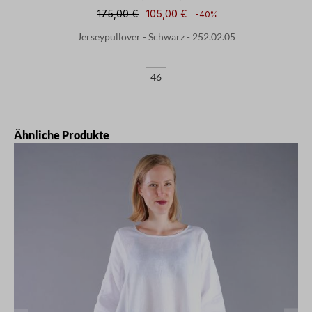
175,00 €
105,00 €
-40%
Jerseypullover - Schwarz - 252.02.05
46
Produktgalerie überspringen
Ähnliche Produkte