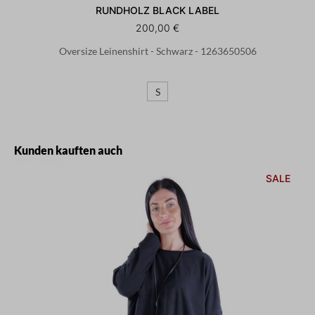
RUNDHOLZ BLACK LABEL
200,00 €
Oversize Leinenshirt - Schwarz - 1263650506
S
Produktgalerie überspringen
Kunden kauften auch
SALE