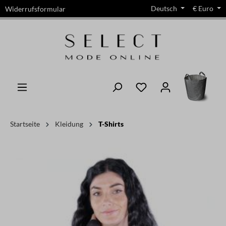
Deutsch
€
Euro
Widerrufsformular
alt springen
Startseite
Kleidung
T-Shirts
Bildergalerie überspringen