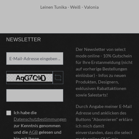
Leinen Tunika - Weiß - Valonia
NEWSLETTER
Der Newsletter von select
mode online - 10% Gutschein
für Ihre Erstanmeldung (nicht
auf vorherige Bestellungen
einlösbar) - Infos zu neuen
Produkten, Designern,
exklusiven Rabattaktionen
sowie Salestarts!
Durch Angabe meiner E-Mail
Ich habe die
Adresse und anklicken des
Datenschutzbestimmungen
Buttons "Abonnieren" erkläre
zur Kenntnis genommen
ich mich damit
und die
AGB
gelesen und
einverstanden, dass die select
bin mit ihnen
mode online OHG mir