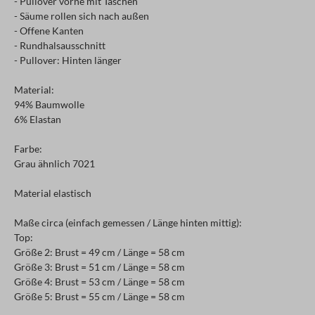
- Pullover vorne mit Taschen
- Säume rollen sich nach außen
- Offene Kanten
- Rundhalsausschnitt
- Pullover: Hinten länger
Material:
94% Baumwolle
6% Elastan
Farbe:
Grau ähnlich 7021
Material elastisch
Maße circa (einfach gemessen / Länge hinten mittig):
Top:
Größe 2: Brust = 49 cm / Länge = 58 cm
Größe 3: Brust = 51 cm / Länge = 58 cm
Größe 4: Brust = 53 cm / Länge = 58 cm
Größe 5: Brust = 55 cm / Länge = 58 cm